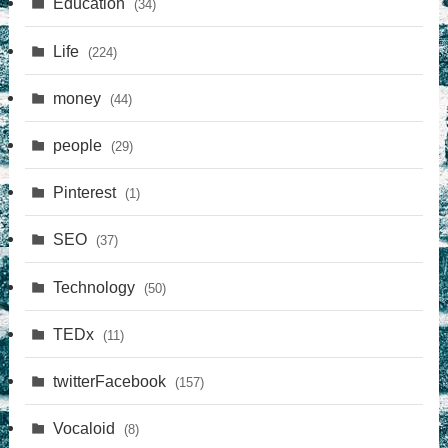
Education
(34)
Life
(224)
money
(44)
people
(29)
Pinterest
(1)
SEO
(37)
Technology
(50)
TEDx
(11)
twitterFacebook
(157)
Vocaloid
(8)