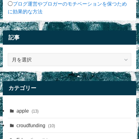
◯
ブログ運営やブロガーのモチベーションを保つため
に効果的な方法
記事
記
事
カテゴリー
apple
(13)
croudfunding
(10)