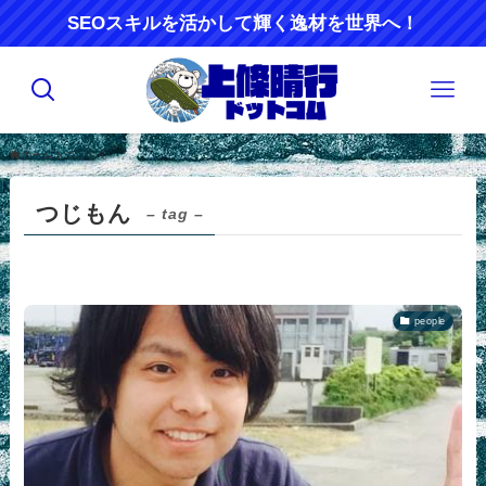
SEOスキルを活かして輝く逸材を世界へ！
ホーム
つじもん
つじもん
– tag –
people