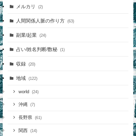
メルカリ
(2)
人間関係人脈の作り方
(63)
副業/起業
(24)
占い/姓名判断/数秘
(1)
収録
(20)
地域
(122)
world
(24)
沖縄
(7)
長野県
(61)
関西
(14)