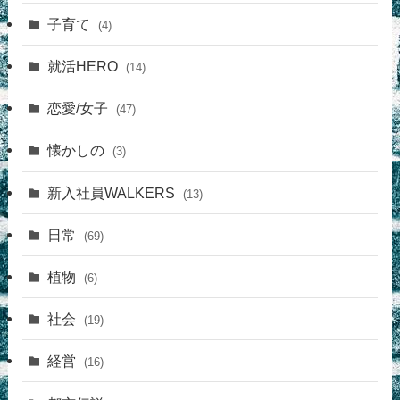
子育て
(4)
就活HERO
(14)
恋愛/女子
(47)
懐かしの
(3)
新入社員WALKERS
(13)
日常
(69)
植物
(6)
社会
(19)
経営
(16)