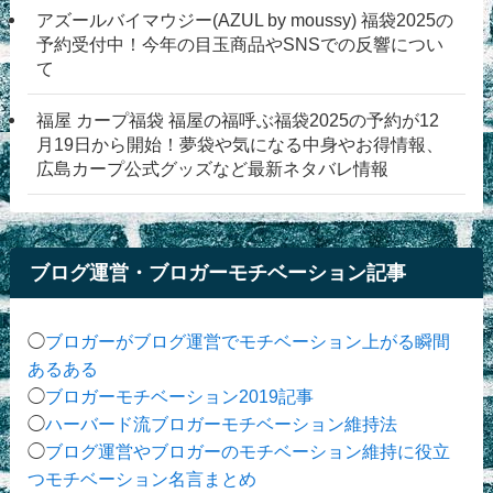
アズールバイマウジー(AZUL by moussy) 福袋2025の
予約受付中！今年の目玉商品やSNSでの反響につい
て
福屋 カープ福袋 福屋の福呼ぶ福袋2025の予約が12
月19日から開始！夢袋や気になる中身やお得情報、
広島カープ公式グッズなど最新ネタバレ情報
ブログ運営・ブロガーモチベーション記事
◯
ブロガーがブログ運営でモチベーション上がる瞬間
あるある
◯
ブロガーモチベーション2019記事
◯
ハーバード流ブロガーモチベーション維持法
◯
ブログ運営やブロガーのモチベーション維持に役立
つモチベーション名言まとめ