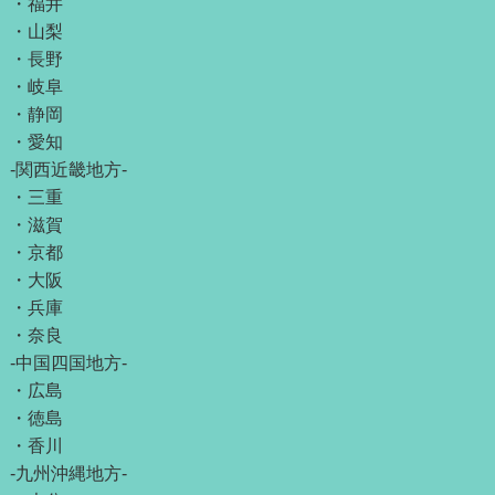
・
福井
・
山梨
・
長野
・
岐阜
・
静岡
・
愛知
-関西近畿地方-
・
三重
・
滋賀
・
京都
・
大阪
・
兵庫
・
奈良
-中国四国地方-
・
広島
・
徳島
・
香川
-九州沖縄地方-