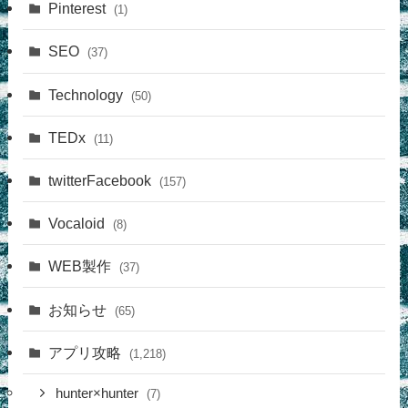
Pinterest
(1)
SEO
(37)
Technology
(50)
TEDx
(11)
twitterFacebook
(157)
Vocaloid
(8)
WEB製作
(37)
お知らせ
(65)
アプリ攻略
(1,218)
hunter×hunter
(7)