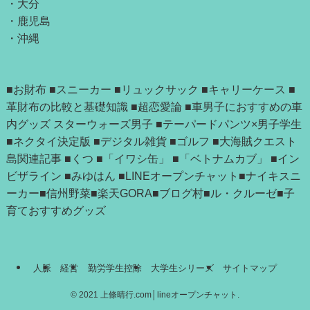
・
大分
・
鹿児島
・
沖縄
■お財布
■スニーカー
■リュックサック
■キャリーケース
■
革財布の比較と基礎知識
■超恋愛論
■車男子におすすめの車
内グッズ
スターウォーズ男子
■テーパードパンツ×男子学生
■ネクタイ決定版
■デジタル雑貨
■ゴルフ
■大海賊クエスト
島関連記事
■
くつ
■「
イワシ缶
」 ■
「ベトナムカブ」
■
イン
ビザライン
■
みゆはん
■
LINEオープンチャット
■
ナイキスニ
ーカー
■
信州野菜
■
楽天GORA
■
ブログ村
■
ル・クルーゼ
■
子
育ておすすめグッズ
人脈
経営
勤労学生控除
大学生シリーズ
サイトマップ
©
2021 上條晴行.com│lineオープンチャット.