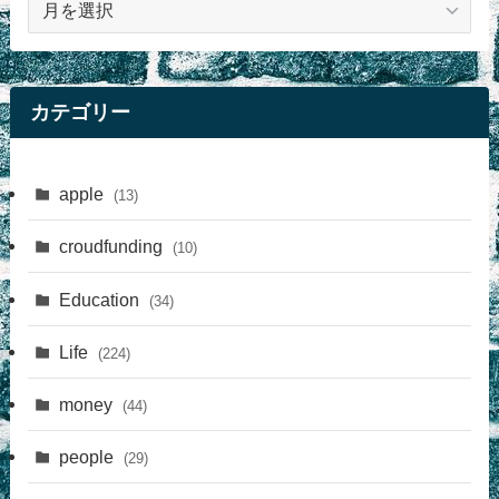
事
カテゴリー
apple
(13)
croudfunding
(10)
Education
(34)
Life
(224)
money
(44)
people
(29)