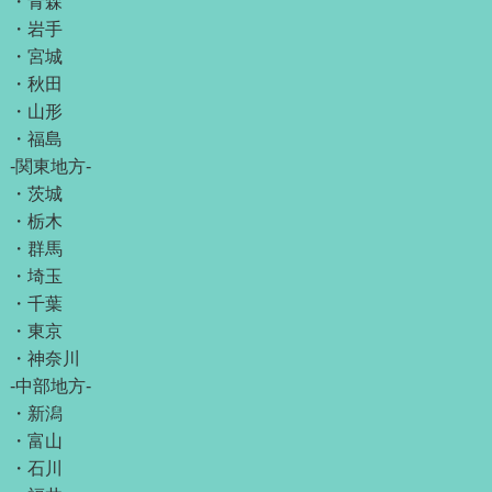
・
青森
・
岩手
・
宮城
・
秋田
・
山形
・
福島
-関東地方-
・
茨城
・
栃木
・
群馬
・
埼玉
・
千葉
・
東京
・
神奈川
-中部地方-
・
新潟
・
富山
・
石川