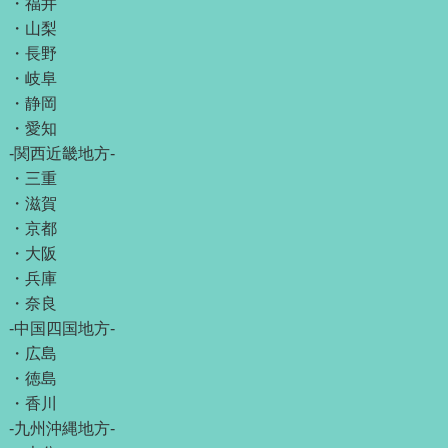
・
福井
・
山梨
・
長野
・
岐阜
・
静岡
・
愛知
-関西近畿地方-
・
三重
・
滋賀
・
京都
・
大阪
・
兵庫
・
奈良
-中国四国地方-
・
広島
・
徳島
・
香川
-九州沖縄地方-