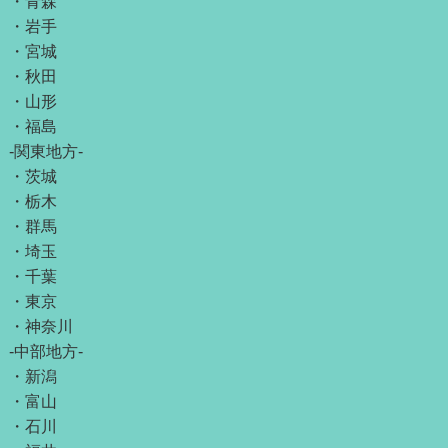
・
青森
・
岩手
・
宮城
・
秋田
・
山形
・
福島
-関東地方-
・
茨城
・
栃木
・
群馬
・
埼玉
・
千葉
・
東京
・
神奈川
-中部地方-
・
新潟
・
富山
・
石川