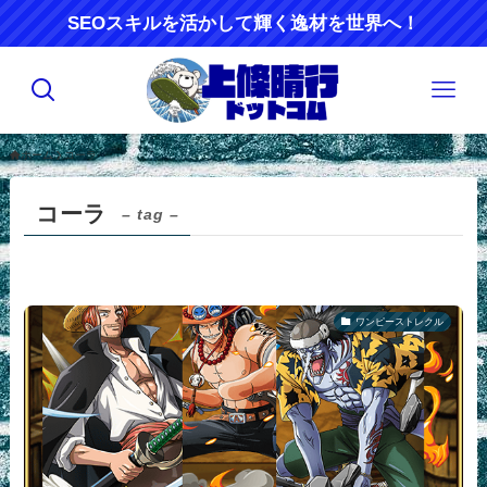
SEOスキルを活かして輝く逸材を世界へ！
ホーム
コーラ
コーラ
– tag –
ワンピーストレクル