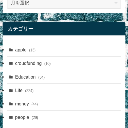
事
カテゴリー
apple
(13)
croudfunding
(10)
Education
(34)
Life
(224)
money
(44)
people
(29)