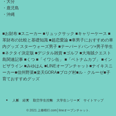
・
大分
・
鹿児島
・
沖縄
■お財布
■スニーカー
■リュックサック
■キャリーケース
■
革財布の比較と基礎知識
■超恋愛論
■車男子におすすめの車
内グッズ
スターウォーズ男子
■テーパードパンツ×男子学生
■ネクタイ決定版
■デジタル雑貨
■ゴルフ
■大海賊クエスト
島関連記事
■
くつ
■「
イワシ缶
」 ■
「ベトナムカブ」
■
イン
ビザライン
■
みゆはん
■
LINEオープンチャット
■
ナイキスニ
ーカー
■
信州野菜
■
楽天GORA
■
ブログ村
■
ル・クルーゼ
■
子
育ておすすめグッズ
人脈
経営
勤労学生控除
大学生シリーズ
サイトマップ
©
2021 上條晴行.com│lineオープンチャット.