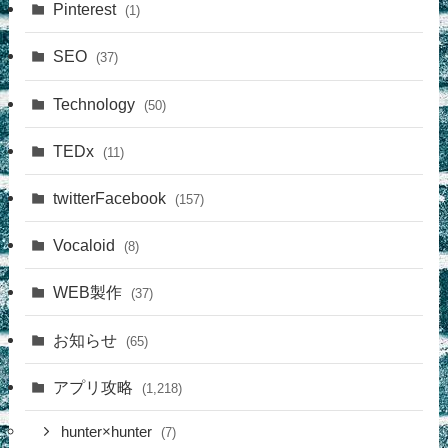
Pinterest
(1)
SEO
(37)
Technology
(50)
TEDx
(11)
twitterFacebook
(157)
Vocaloid
(8)
WEB製作
(37)
お知らせ
(65)
アプリ攻略
(1,218)
hunter×hunter
(7)