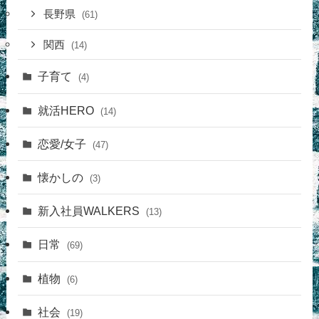
長野県
(61)
関西
(14)
子育て
(4)
就活HERO
(14)
恋愛/女子
(47)
懐かしの
(3)
新入社員WALKERS
(13)
日常
(69)
植物
(6)
社会
(19)