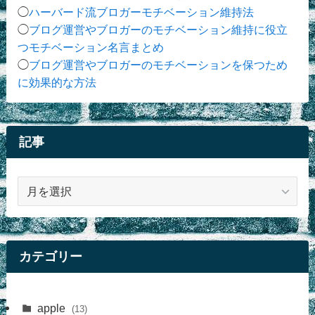
◯
ハーバード流ブロガーモチベーション維持法
◯
ブログ運営やブロガーのモチベーション維持に役立
つモチベーション名言まとめ
◯
ブログ運営やブロガーのモチベーションを保つため
に効果的な方法
記事
記
事
カテゴリー
apple
(13)