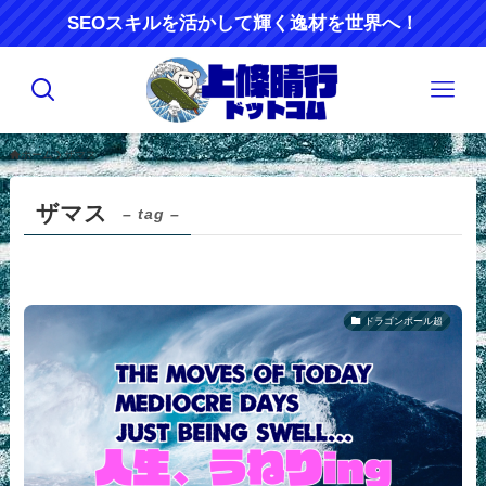
SEOスキルを活かして輝く逸材を世界へ！
ホーム
ザマス
ザマス
– tag –
ドラゴンボール超