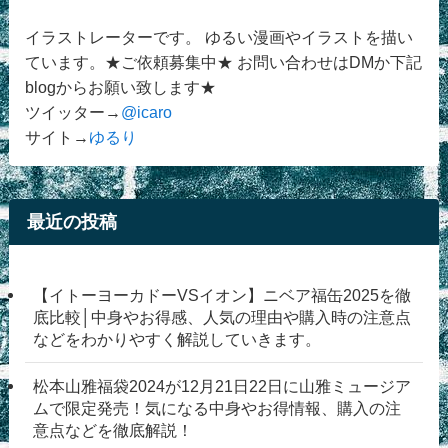
イラストレーターです。 ゆるい漫画やイラストを描い
ています。★ご依頼募集中★ お問い合わせはDMか下記
blogからお願い致します★
ツイッター→
@icaro
サイト→
ゆるり
最近の投稿
【イトーヨーカドーVSイオン】ニベア福缶2025を徹
底比較│中身やお得感、人気の理由や購入時の注意点
などをわかりやすく解説していきます。
松本山雅福袋2024が12月21日22日に山雅ミュージア
ムで限定発売！気になる中身やお得情報、購入の注
意点などを徹底解説！