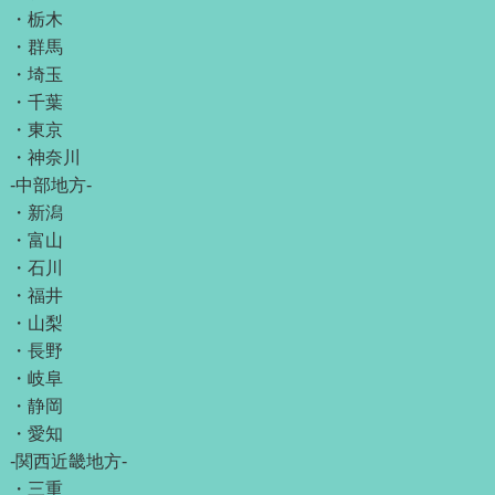
・
栃木
・
群馬
・
埼玉
・
千葉
・
東京
・
神奈川
-中部地方-
・
新潟
・
富山
・
石川
・
福井
・
山梨
・
長野
・
岐阜
・
静岡
・
愛知
-関西近畿地方-
・
三重