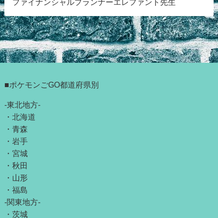
ファイナンシャルプランナーエレファント先生
■ポケモンごGO都道府県別
-東北地方-
・
北海道
・
青森
・
岩手
・
宮城
・
秋田
・
山形
・
福島
-関東地方-
・
茨城