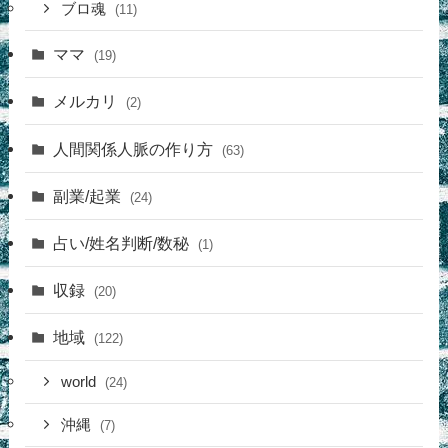
ブロ魂
(11)
ママ
(19)
メルカリ
(2)
人間関係人脈の作り方
(63)
副業/起業
(24)
占い/姓名判断/数秘
(1)
収録
(20)
地域
(122)
world
(24)
沖縄
(7)