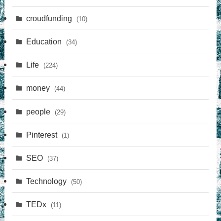
croudfunding
(10)
Education
(34)
Life
(224)
money
(44)
people
(29)
Pinterest
(1)
SEO
(37)
Technology
(50)
TEDx
(11)