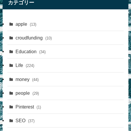
カテゴリー
apple
(13)
croudfunding
(10)
Education
(34)
Life
(224)
money
(44)
people
(29)
Pinterest
(1)
SEO
(37)