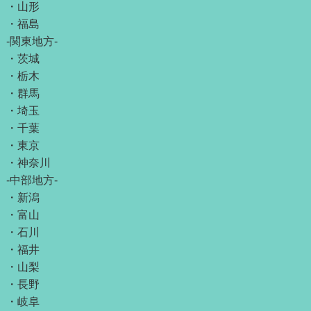
・
山形
・
福島
-関東地方-
・
茨城
・
栃木
・
群馬
・
埼玉
・
千葉
・
東京
・
神奈川
-中部地方-
・
新潟
・
富山
・
石川
・
福井
・
山梨
・
長野
・
岐阜