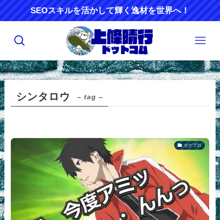
SEOスキルを活かして輝く逸材を世界へ！
ホーム
シンタロウ
シンタロウ
– tag –
カゲプロ