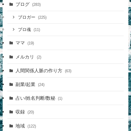
ブログ
(283)
ブロガー
(225)
ブロ魂
(11)
ママ
(19)
メルカリ
(2)
人間関係人脈の作り方
(63)
副業/起業
(24)
占い/姓名判断/数秘
(1)
収録
(20)
地域
(122)