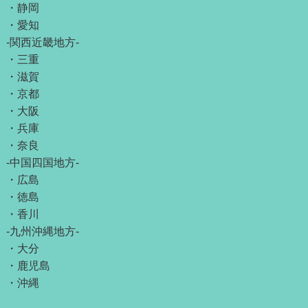
・
静岡
・
愛知
-関西近畿地方-
・
三重
・
滋賀
・
京都
・
大阪
・
兵庫
・
奈良
-中国四国地方-
・
広島
・
徳島
・
香川
-九州沖縄地方-
・
大分
・
鹿児島
・
沖縄