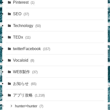
Pinterest
(1)
SEO
(37)
Technology
(50)
TEDx
(11)
twitterFacebook
(157)
Vocaloid
(8)
WEB製作
(37)
お知らせ
(65)
アプリ攻略
(1,218)
hunter×hunter
(7)