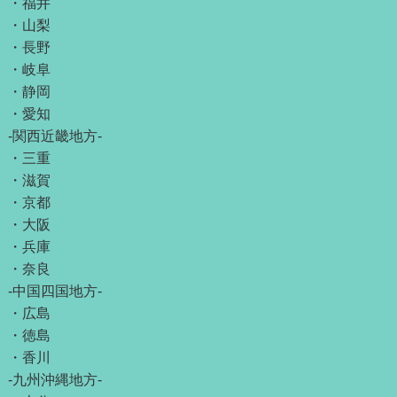
・
福井
・
山梨
・
長野
・
岐阜
・
静岡
・
愛知
-関西近畿地方-
・
三重
・
滋賀
・
京都
・
大阪
・
兵庫
・
奈良
-中国四国地方-
・
広島
・
徳島
・
香川
-九州沖縄地方-