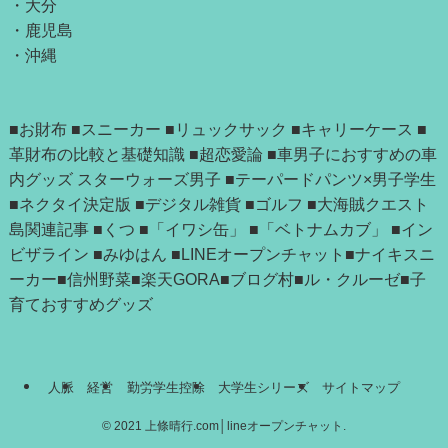
・
大分
・
鹿児島
・
沖縄
■お財布
■スニーカー
■リュックサック
■キャリーケース
■
革財布の比較と基礎知識
■超恋愛論
■車男子におすすめの車
内グッズ
スターウォーズ男子
■テーパードパンツ×男子学生
■ネクタイ決定版
■デジタル雑貨
■ゴルフ
■大海賊クエスト
島関連記事
■
くつ
■「
イワシ缶
」 ■
「ベトナムカブ」
■
イン
ビザライン
■
みゆはん
■
LINEオープンチャット
■
ナイキスニ
ーカー
■
信州野菜
■
楽天GORA
■
ブログ村
■
ル・クルーゼ
■
子
育ておすすめグッズ
人脈
経営
勤労学生控除
大学生シリーズ
サイトマップ
©
2021 上條晴行.com│lineオープンチャット.