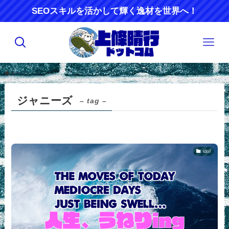
SEOスキルを活かして輝く逸材を世界へ！
ホーム
ジャニーズ
ジャニーズ
– tag –
idol