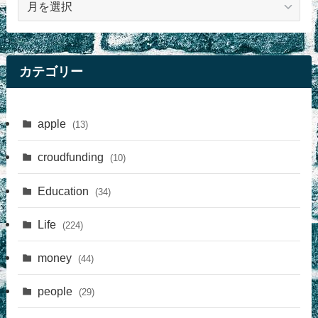
事
カテゴリー
apple
(13)
croudfunding
(10)
Education
(34)
Life
(224)
money
(44)
people
(29)