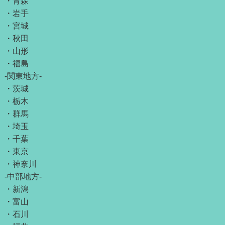
・
青森
・
岩手
・
宮城
・
秋田
・
山形
・
福島
-関東地方-
・
茨城
・
栃木
・
群馬
・
埼玉
・
千葉
・
東京
・
神奈川
-中部地方-
・
新潟
・
富山
・
石川