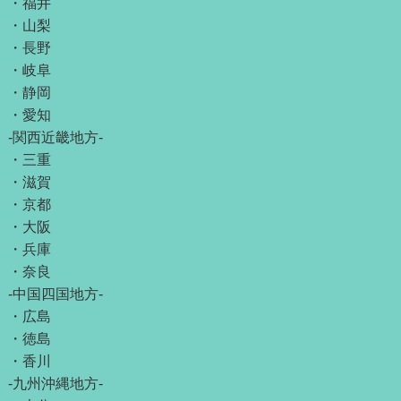
・
福井
・
山梨
・
長野
・
岐阜
・
静岡
・
愛知
-関西近畿地方-
・
三重
・
滋賀
・
京都
・
大阪
・
兵庫
・
奈良
-中国四国地方-
・
広島
・
徳島
・
香川
-九州沖縄地方-