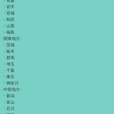
・
青森
・
岩手
・
宮城
・
秋田
・
山形
・
福島
-関東地方-
・
茨城
・
栃木
・
群馬
・
埼玉
・
千葉
・
東京
・
神奈川
-中部地方-
・
新潟
・
富山
・
石川