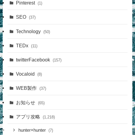
Pinterest
(1)
SEO
(37)
Technology
(50)
TEDx
(11)
twitterFacebook
(157)
Vocaloid
(8)
WEB製作
(37)
お知らせ
(65)
アプリ攻略
(1,218)
hunter×hunter
(7)