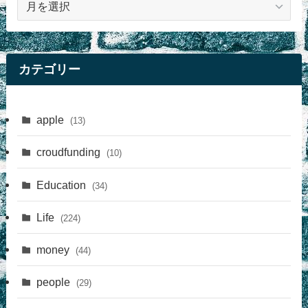
事
カテゴリー
apple
(13)
croudfunding
(10)
Education
(34)
Life
(224)
money
(44)
people
(29)