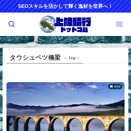
SEOスキルを活かして輝く逸材を世界へ！
ホーム
タウシュベツ橋梁
タウシュベツ橋梁
– tag –
world