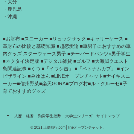
・
大分
・
鹿児島
・
沖縄
■お財布
■スニーカー
■リュックサック
■キャリーケース
■
革財布の比較と基礎知識
■超恋愛論
■車男子におすすめの車
内グッズ
スターウォーズ男子
■テーパードパンツ×男子学生
■ネクタイ決定版
■デジタル雑貨
■ゴルフ
■大海賊クエスト
島関連記事
■
くつ
■「
イワシ缶
」 ■
「ベトナムカブ」
■
イン
ビザライン
■
みゆはん
■
LINEオープンチャット
■
ナイキスニ
ーカー
■
信州野菜
■
楽天GORA
■
ブログ村
■
ル・クルーゼ
■
子
育ておすすめグッズ
人脈
経営
勤労学生控除
大学生シリーズ
サイトマップ
©
2021 上條晴行.com│lineオープンチャット.