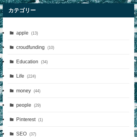
カテゴリー
apple
(13)
croudfunding
(10)
Education
(34)
Life
(224)
money
(44)
people
(29)
Pinterest
(1)
SEO
(37)