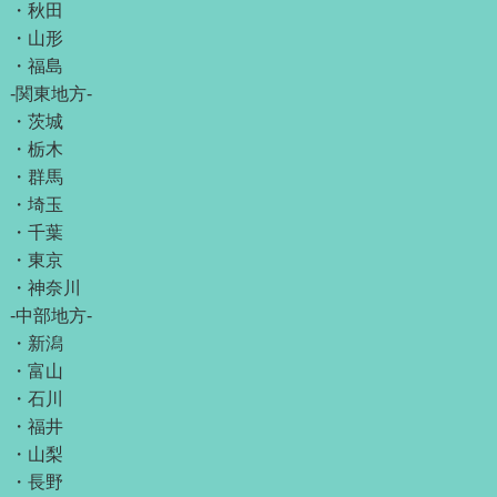
・
秋田
・
山形
・
福島
-関東地方-
・
茨城
・
栃木
・
群馬
・
埼玉
・
千葉
・
東京
・
神奈川
-中部地方-
・
新潟
・
富山
・
石川
・
福井
・
山梨
・
長野