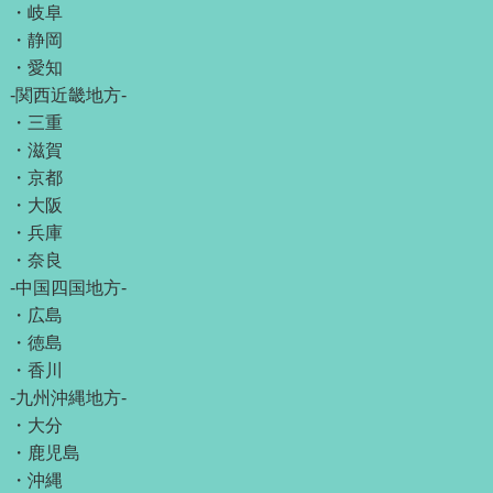
・
岐阜
・
静岡
・
愛知
-関西近畿地方-
・
三重
・
滋賀
・
京都
・
大阪
・
兵庫
・
奈良
-中国四国地方-
・
広島
・
徳島
・
香川
-九州沖縄地方-
・
大分
・
鹿児島
・
沖縄