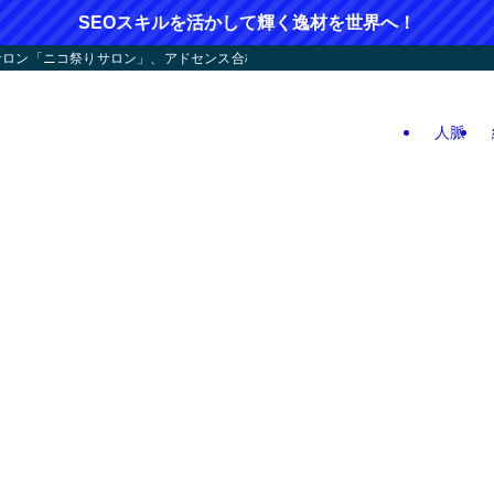
SEOスキルを活かして輝く逸材を世界へ！
ン「ニコ祭りサロン」、アドセンス合格応援！人つなぎ屋さん活動、人生逆戻りツア
人脈