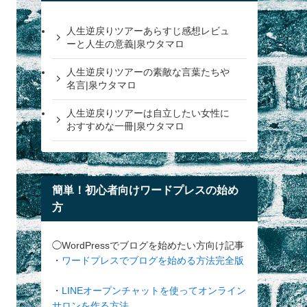
人生逆戻りツアーあらすじ感想レビュ
ーと人生の意義|泉ウタマロ
人生逆戻りツアーの素敵な言葉たちや
名言|泉ウタマロ
人生逆戻りツアーは自立したい女性に
おすすめな一冊|泉ウタマロ
簡単！初心者向けワードプレスの始め
方
◯WordPressでブログを始めたい方向け記事
・
ワードプレスでブログを始める方法完全版
・
LINEオープンチャットを使ってオンライン
サロンを作る方法