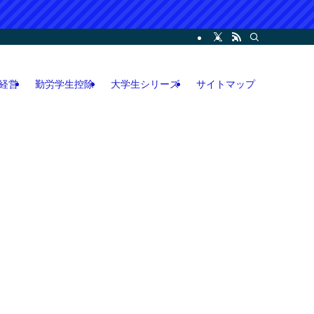
ー・コンサル・人脈論などの各情報などを記載。LINEオープンチャット攻略執筆
経営
勤労学生控除
大学生シリーズ
サイトマップ