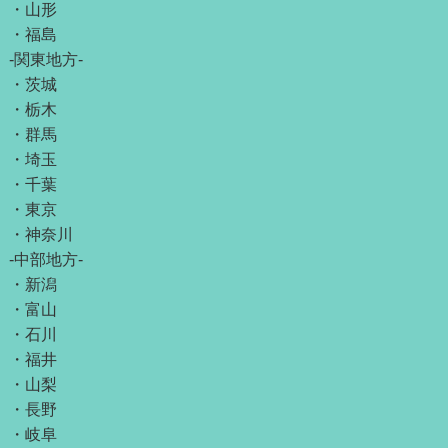
・
山形
・
福島
-関東地方-
・
茨城
・
栃木
・
群馬
・
埼玉
・
千葉
・
東京
・
神奈川
-中部地方-
・
新潟
・
富山
・
石川
・
福井
・
山梨
・
長野
・
岐阜