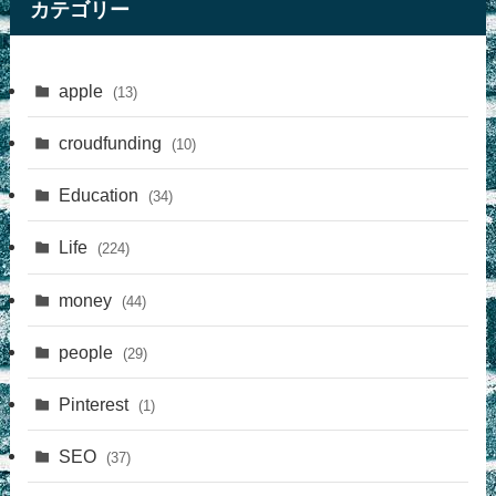
カテゴリー
apple
(13)
croudfunding
(10)
Education
(34)
Life
(224)
money
(44)
people
(29)
Pinterest
(1)
SEO
(37)