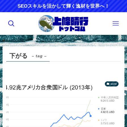
SEOスキルを活かして輝く逸材を世界へ！
ホーム
下がる
下がる
– tag –
world