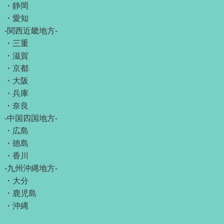
・
静岡
・
愛知
-関西近畿地方-
・
三重
・
滋賀
・
京都
・
大阪
・
兵庫
・
奈良
-中国四国地方-
・
広島
・
徳島
・
香川
-九州沖縄地方-
・
大分
・
鹿児島
・
沖縄