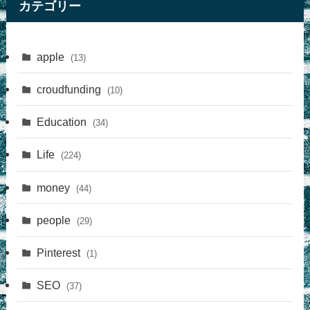
カテゴリー
apple
(13)
croudfunding
(10)
Education
(34)
Life
(224)
money
(44)
people
(29)
Pinterest
(1)
SEO
(37)