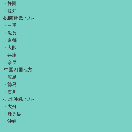
・
静岡
・
愛知
-関西近畿地方-
・
三重
・
滋賀
・
京都
・
大阪
・
兵庫
・
奈良
-中国四国地方-
・
広島
・
徳島
・
香川
-九州沖縄地方-
・
大分
・
鹿児島
・
沖縄