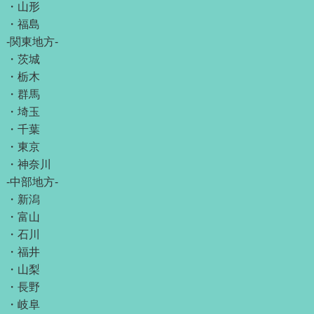
・
山形
・
福島
-関東地方-
・
茨城
・
栃木
・
群馬
・
埼玉
・
千葉
・
東京
・
神奈川
-中部地方-
・
新潟
・
富山
・
石川
・
福井
・
山梨
・
長野
・
岐阜