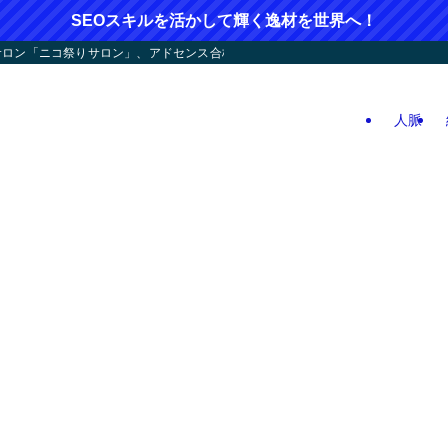
SEOスキルを活かして輝く逸材を世界へ！
ン「ニコ祭りサロン」、アドセンス合格応援！人つなぎ屋さん活動、人生逆戻りツア
人脈