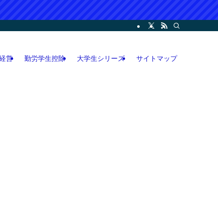
ー・コンサル・人脈論などの各情報などを記載。LINEオープンチャット攻略執筆
経営
勤労学生控除
大学生シリーズ
サイトマップ