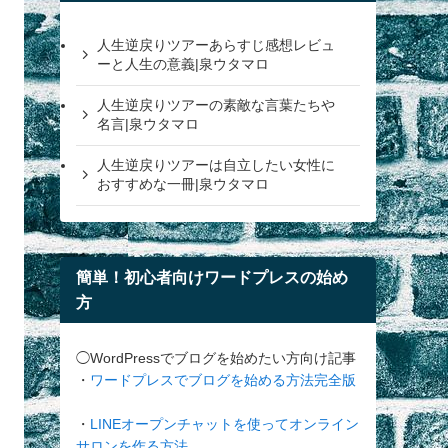
人生逆戻りツアーあらすじ感想レビュ
ーと人生の意義|泉ウタマロ
人生逆戻りツアーの素敵な言葉たちや
名言|泉ウタマロ
人生逆戻りツアーは自立したい女性に
おすすめな一冊|泉ウタマロ
簡単！初心者向けワードプレスの始め
方
◯WordPressでブログを始めたい方向け記事
・
ワードプレスでブログを始める方法完全版
・
LINEオープンチャットを使ってオンライン
サロンを作る方法