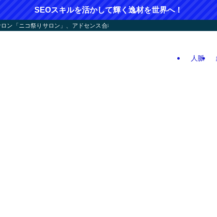
SEOスキルを活かして輝く逸材を世界へ！
ン「ニコ祭りサロン」、アドセンス合格応援！人つなぎ屋さん活動、人生逆戻りツア
人脈