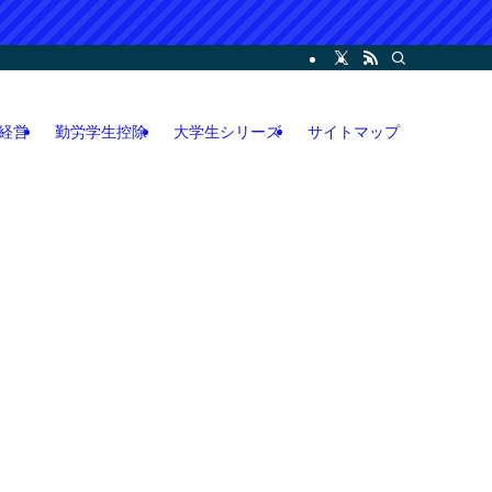
ー・コンサル・人脈論などの各情報などを記載。LINEオープンチャット攻略執筆
経営
勤労学生控除
大学生シリーズ
サイトマップ