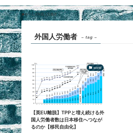
ホーム
外国人労働者
外国人労働者
– tag –
world
【英EU離脱】TPPと増え続ける外
国人労働者数は日本移住へつなが
るのか【移民自由化】