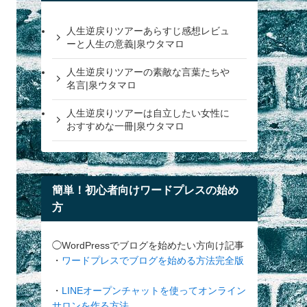
人生逆戻りツアーあらすじ感想レビュ
ーと人生の意義|泉ウタマロ
人生逆戻りツアーの素敵な言葉たちや
名言|泉ウタマロ
人生逆戻りツアーは自立したい女性に
おすすめな一冊|泉ウタマロ
簡単！初心者向けワードプレスの始め
方
◯WordPressでブログを始めたい方向け記事
・
ワードプレスでブログを始める方法完全版
・
LINEオープンチャットを使ってオンライン
サロンを作る方法