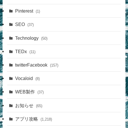
Pinterest
(1)
SEO
(37)
Technology
(50)
TEDx
(11)
twitterFacebook
(157)
Vocaloid
(8)
WEB製作
(37)
お知らせ
(65)
アプリ攻略
(1,218)