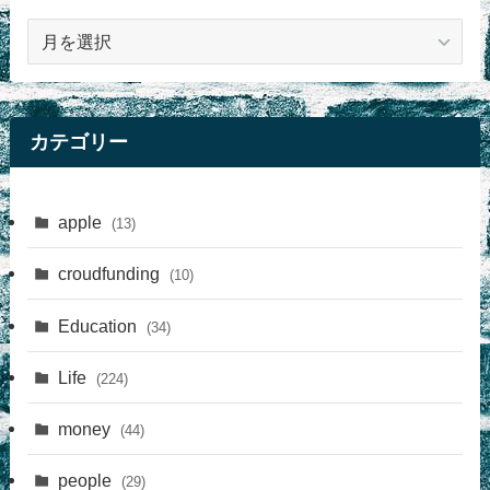
記
事
カテゴリー
apple
(13)
croudfunding
(10)
Education
(34)
Life
(224)
money
(44)
people
(29)