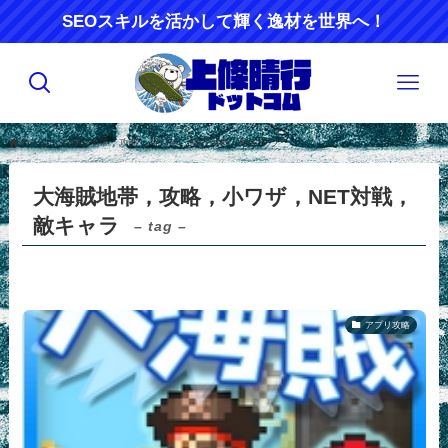
SEOスキルを活かして輝く逸材を世界へ！
ホーム
大海賊地帯，攻略，小ワザ，NET対戦，敵キャラ
大海賊地帯，攻略，小ワザ，NET対戦，
敵キャラ
– tag –
アプリ攻略