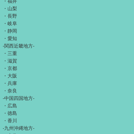
・
福井
・
山梨
・
長野
・
岐阜
・
静岡
・
愛知
-関西近畿地方-
・
三重
・
滋賀
・
京都
・
大阪
・
兵庫
・
奈良
-中国四国地方-
・
広島
・
徳島
・
香川
-九州沖縄地方-