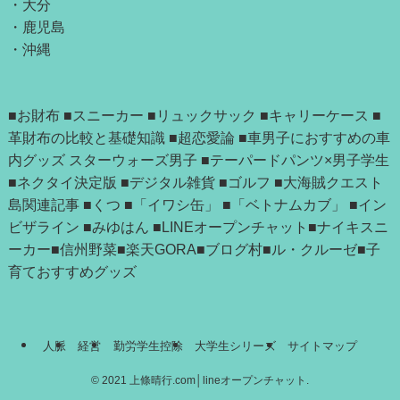
・
大分
・
鹿児島
・
沖縄
■お財布
■スニーカー
■リュックサック
■キャリーケース
■
革財布の比較と基礎知識
■超恋愛論
■車男子におすすめの車
内グッズ
スターウォーズ男子
■テーパードパンツ×男子学生
■ネクタイ決定版
■デジタル雑貨
■ゴルフ
■大海賊クエスト
島関連記事
■
くつ
■「
イワシ缶
」 ■
「ベトナムカブ」
■
イン
ビザライン
■
みゆはん
■
LINEオープンチャット
■
ナイキスニ
ーカー
■
信州野菜
■
楽天GORA
■
ブログ村
■
ル・クルーゼ
■
子
育ておすすめグッズ
人脈
経営
勤労学生控除
大学生シリーズ
サイトマップ
©
2021 上條晴行.com│lineオープンチャット.