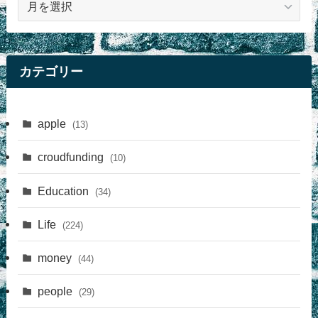
事
カテゴリー
apple
(13)
croudfunding
(10)
Education
(34)
Life
(224)
money
(44)
people
(29)