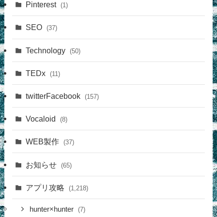
Pinterest
(1)
SEO
(37)
Technology
(50)
TEDx
(11)
twitterFacebook
(157)
Vocaloid
(8)
WEB製作
(37)
お知らせ
(65)
アプリ攻略
(1,218)
hunter×hunter
(7)