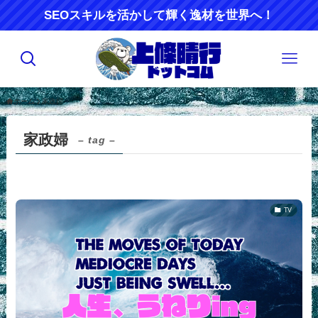
SEOスキルを活かして輝く逸材を世界へ！
ホーム
家政婦
家政婦
– tag –
TV