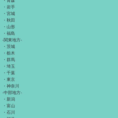
・
青森
・
岩手
・
宮城
・
秋田
・
山形
・
福島
-関東地方-
・
茨城
・
栃木
・
群馬
・
埼玉
・
千葉
・
東京
・
神奈川
-中部地方-
・
新潟
・
富山
・
石川