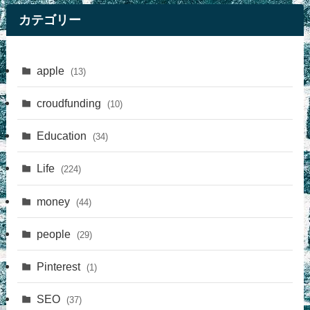
カテゴリー
apple
(13)
croudfunding
(10)
Education
(34)
Life
(224)
money
(44)
people
(29)
Pinterest
(1)
SEO
(37)