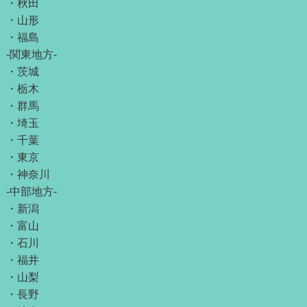
・
秋田
・
山形
・
福島
-関東地方-
・
茨城
・
栃木
・
群馬
・
埼玉
・
千葉
・
東京
・
神奈川
-中部地方-
・
新潟
・
富山
・
石川
・
福井
・
山梨
・
長野