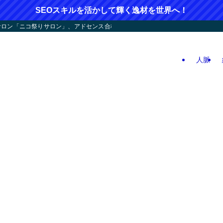
SEOスキルを活かして輝く逸材を世界へ！
ン「ニコ祭りサロン」、アドセンス合格応援！人つなぎ屋さん活動、人生逆戻りツア
人脈