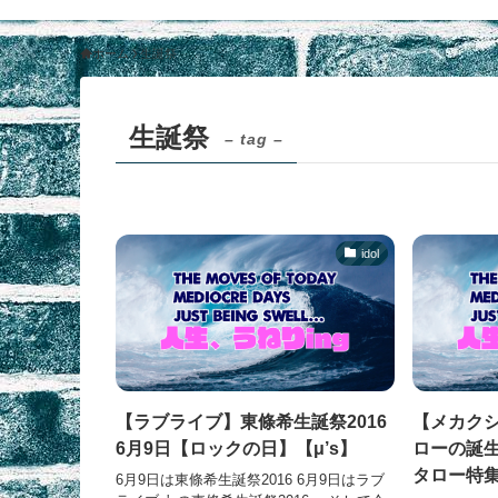
ホーム
生誕祭
生誕祭
– tag –
idol
【ラブライブ】東條希生誕祭2016
【メカクシ
6月9日【ロックの日】【μ’s】
ローの誕
タロー特集
6月9日は東條希生誕祭2016 6月9日はラブ