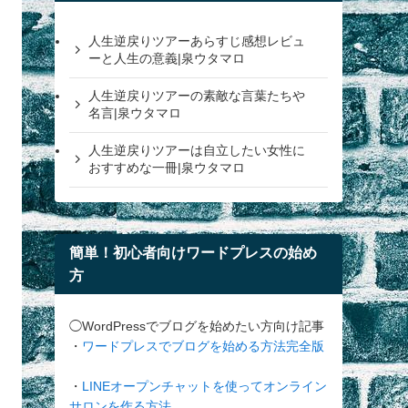
人生逆戻りツアーあらすじ感想レビュ
ーと人生の意義|泉ウタマロ
人生逆戻りツアーの素敵な言葉たちや
名言|泉ウタマロ
人生逆戻りツアーは自立したい女性に
おすすめな一冊|泉ウタマロ
簡単！初心者向けワードプレスの始め
方
◯WordPressでブログを始めたい方向け記事
・
ワードプレスでブログを始める方法完全版
・
LINEオープンチャットを使ってオンライン
サロンを作る方法