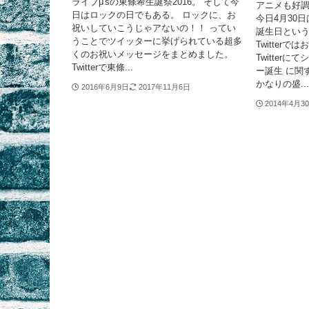
ライブμ'sの東條希生誕祭2016。 そして今
アニメも好
日はロックの日でもある。 ロックに、お
今日4月30
祝いしていこうじゃアないの！！ ってい
誕生日という
うことでツイッターに挙げられている超多
Twitter
くのお祝いメッセージをまとめました。
Twitter
Twitterで東條...
ー誕生 に関
かなりの盛...
2016年6月9日
2017年11月6日
2014年4月3