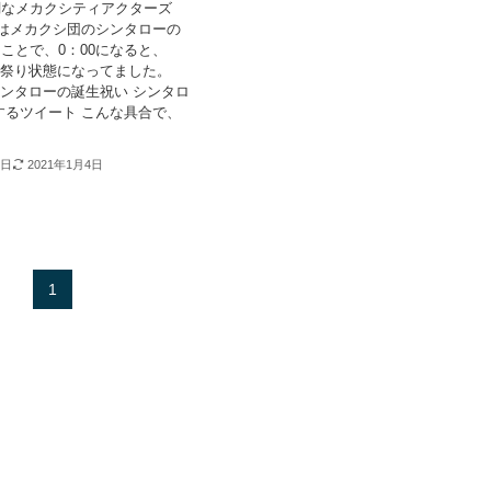
調なメカクシティアクターズ
日はメカクシ団のシンタローの
ことで、0：00になると、
ではお祭り状態になってました。
にてシンタローの誕生祝い シンタロ
するツイート こんな具合で、
0日
2021年1月4日
1