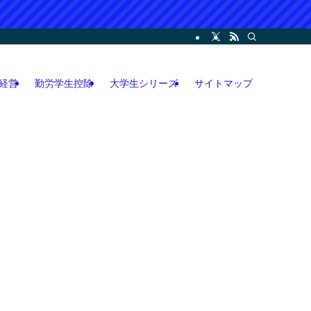
ー・コンサル・人脈論などの各情報などを記載。LINEオープンチャット攻略執筆
経営
勤労学生控除
大学生シリーズ
サイトマップ