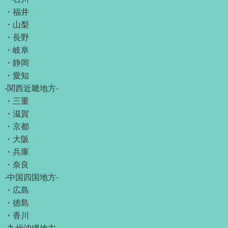
・
福井
・
山梨
・
長野
・
岐阜
・
静岡
・
愛知
-関西近畿地方-
・
三重
・
滋賀
・
京都
・
大阪
・
兵庫
・
奈良
-中国四国地方-
・
広島
・
徳島
・
香川