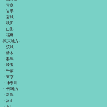
・
青森
・
岩手
・
宮城
・
秋田
・
山形
・
福島
-関東地方-
・
茨城
・
栃木
・
群馬
・
埼玉
・
千葉
・
東京
・
神奈川
-中部地方-
・
新潟
・
富山
・
石川