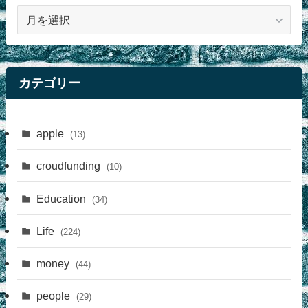
記
事
カテゴリー
apple
(13)
croudfunding
(10)
Education
(34)
Life
(224)
money
(44)
people
(29)