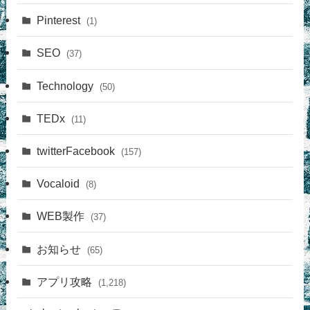
Pinterest
(1)
SEO
(37)
Technology
(50)
TEDx
(11)
twitterFacebook
(157)
Vocaloid
(8)
WEB製作
(37)
お知らせ
(65)
アプリ攻略
(1,218)