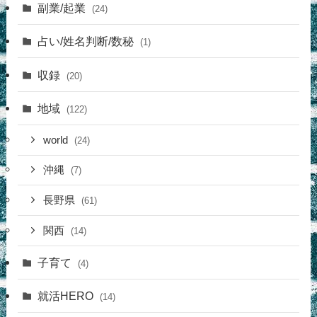
副業/起業
(24)
占い/姓名判断/数秘
(1)
収録
(20)
地域
(122)
world
(24)
沖縄
(7)
長野県
(61)
関西
(14)
子育て
(4)
就活HERO
(14)