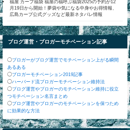
福屋 カープ福袋 福屋の福呼ぶ福袋2025の予約が12
月19日から開始！夢袋や気になる中身やお得情報、
広島カープ公式グッズなど最新ネタバレ情報
ブログ運営・ブロガーモチベーション記事
◯
ブロガーがブログ運営でモチベーション上がる瞬間
あるある
◯
ブロガーモチベーション2019記事
◯
ハーバード流ブロガーモチベーション維持法
◯
ブログ運営やブロガーのモチベーション維持に役立
つモチベーション名言まとめ
◯
ブログ運営やブロガーのモチベーションを保つため
に効果的な方法