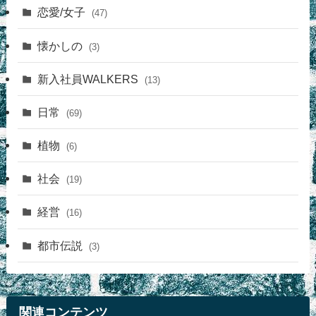
恋愛/女子
(47)
懐かしの
(3)
新入社員WALKERS
(13)
日常
(69)
植物
(6)
社会
(19)
経営
(16)
都市伝説
(3)
関連コンテンツ