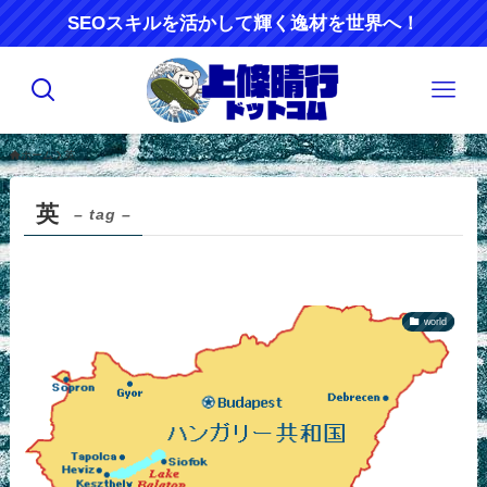
SEOスキルを活かして輝く逸材を世界へ！
ホーム
英
英
– tag –
world