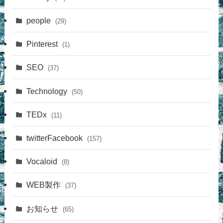
people
(29)
Pinterest
(1)
SEO
(37)
Technology
(50)
TEDx
(11)
twitterFacebook
(157)
Vocaloid
(8)
WEB製作
(37)
お知らせ
(65)