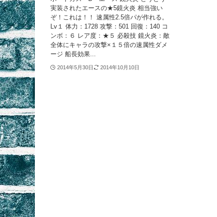
実装されたエースの★5鏡火炎 相当強い
ぞ！これは！！ 速属性2.5倍パが作れる。
Lv１ 体力：1728 攻撃：501 回復：140 コ
ンボ：６ レア度：★５ 必殺技 鏡火炎：敵
全体にキャラの攻撃×１５倍の速属性ダメ
ージ 船長効果...
2014年5月30日
2014年10月10日