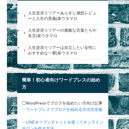
人生逆戻りツアーあらすじ感想レビュ
ーと人生の意義|泉ウタマロ
人生逆戻りツアーの素敵な言葉たちや
名言|泉ウタマロ
人生逆戻りツアーは自立したい女性に
おすすめな一冊|泉ウタマロ
簡単！初心者向けワードプレスの始め
方
◯WordPressでブログを始めたい方向け記事
・
ワードプレスでブログを始める方法完全版
・
LINEオープンチャットを使ってオンライン
サロンを作る方法