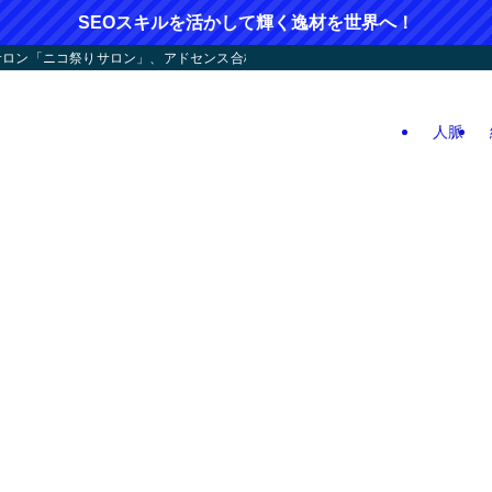
SEOスキルを活かして輝く逸材を世界へ！
ン「ニコ祭りサロン」、アドセンス合格応援！人つなぎ屋さん活動、人生逆戻りツア
人脈