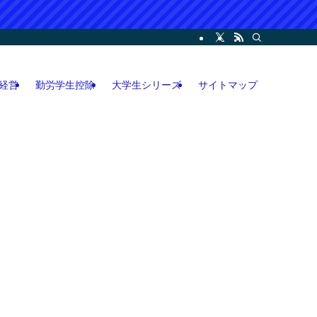
ー・コンサル・人脈論などの各情報などを記載。LINEオープンチャット攻略執筆
経営
勤労学生控除
大学生シリーズ
サイトマップ