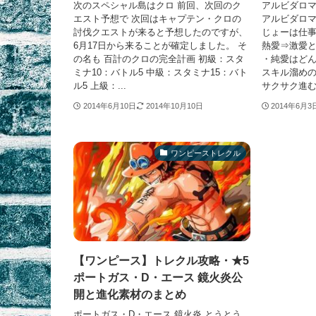
次のスペシャル島はクロ 前回、次回のク
アルビダロマ
エスト予想で 次回はキャプテン・クロの
アルビダロマ
討伐クエストが来ると予想したのですが、
じょーは仕
6月17日から来ることが確定しました。 そ
熱愛⇒激愛と
の名も 百計のクロの完全計画 初級：スタ
・純愛はど
ミナ10：バトル5 中級：スタミナ15：バト
スキル溜めの
ル5 上級：...
サクサク進む。
2014年6月10日
2014年10月10日
2014年6月3
ワンピーストレクル
【ワンピース】トレクル攻略・★5
ポートガス・D・エース 鏡火炎公
開と進化素材のまとめ
ポートガス・D・エース 鏡火炎 とうとう