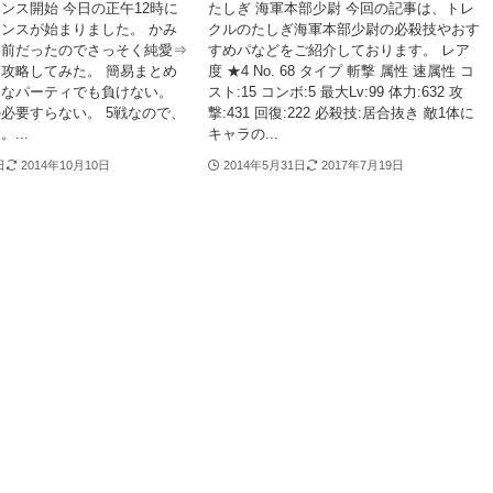
ンス開始 今日の正午12時に
たしぎ 海軍本部少尉 今回の記事は、トレ
ンスが始まりました。 かみ
クルのたしぎ海軍本部少尉の必殺技やおす
事前だったのでさっそく純愛⇒
すめパなどをご紹介しております。 レア
攻略してみた。 簡易まとめ
度 ★4 No. 68 タイプ 斬撃 属性 速属性 コ
んなパーティでも負けない。
スト:15 コンボ:5 最大Lv:99 体力:632 攻
必要すらない。 5戦なので、
撃:431 回復:222 必殺技:居合抜き 敵1体に
...
キャラの...
日
2014年10月10日
2014年5月31日
2017年7月19日