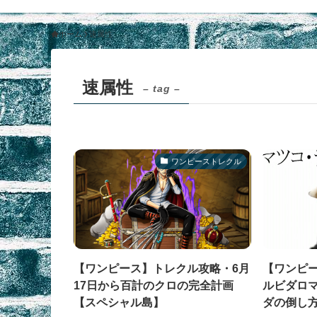
ホーム
速属性
速属性
– tag –
ワンピーストレクル
【ワンピース】トレクル攻略・6月
【ワンピ
17日から百計のクロの完全計画
ルビダロ
【スペシャル島】
ダの倒し