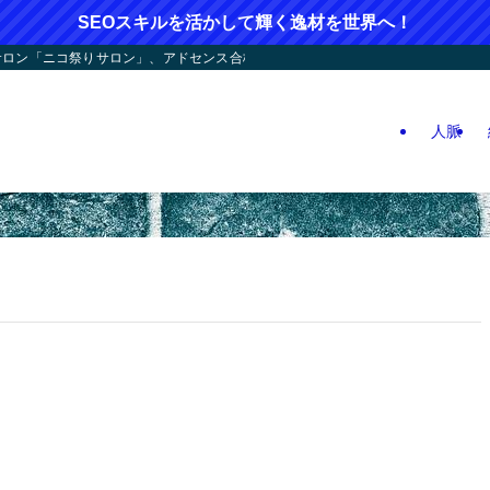
SEOスキルを活かして輝く逸材を世界へ！
ン「ニコ祭りサロン」、アドセンス合格応援！人つなぎ屋さん活動、人生逆戻りツア
人脈