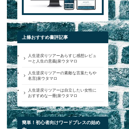
上條おすすめ書評記事
人生逆戻りツアーあらすじ感想レビュ
ーと人生の意義|泉ウタマロ
人生逆戻りツアーの素敵な言葉たちや
名言|泉ウタマロ
人生逆戻りツアーは自立したい女性に
おすすめな一冊|泉ウタマロ
簡単！初心者向けワードプレスの始め