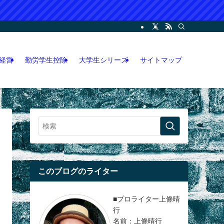
ー・コンサル・人脈論などの各情報などを記載。LINEオープンチャット攻略執筆
経営
勤労学生控除
大学生シリーズ
サイトマップ
このブログのライター
■プロライター上條晴
行
名前：上條晴行