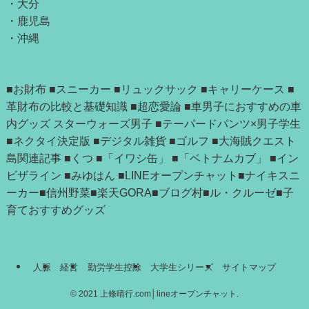
・
大分
・
鹿児島
・
沖縄
■お財布
■スニーカー
■リュックサック
■キャリーケース
■
革財布の比較と基礎知識
■超恋愛論
■車男子におすすめの車
内グッズ
スターウォーズ男子
■テーパードパンツ×男子学生
■ネクタイ決定版
■デジタル雑貨
■ゴルフ
■大海賊クエスト
島関連記事
■
くつ
■「
イワシ缶
」 ■
「ベトナムカブ」
■
イン
ビザライン
■
みゆはん
■
LINEオープンチャット
■
ナイキスニ
ーカー
■
信州野菜
■
楽天GORA
■
ブログ村
■
ル・クルーゼ
■
子
育ておすすめグッズ
人脈
経営
勤労学生控除
大学生シリーズ
サイトマップ
©
2021 上條晴行.com│lineオープンチャット.