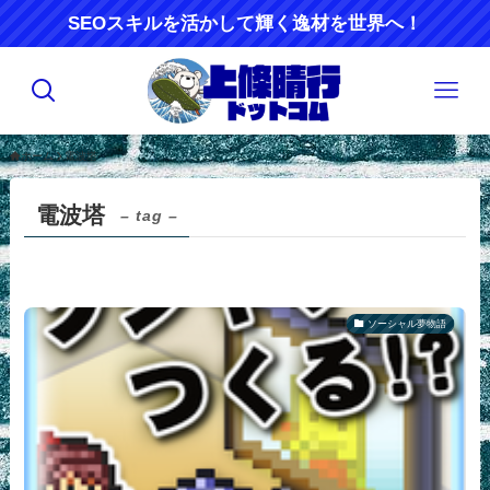
SEOスキルを活かして輝く逸材を世界へ！
ホーム
電波塔
電波塔
– tag –
ソーシャル夢物語