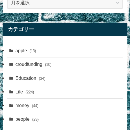
事
カテゴリー
apple
(13)
croudfunding
(10)
Education
(34)
Life
(224)
money
(44)
people
(29)