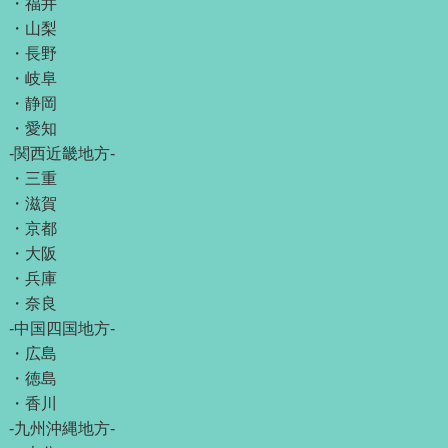
・
福井
・
山梨
・
長野
・
岐阜
・
静岡
・
愛知
-関西近畿地方-
・
三重
・
滋賀
・
京都
・
大阪
・
兵庫
・
奈良
-中国四国地方-
・
広島
・
徳島
・
香川
-九州沖縄地方-