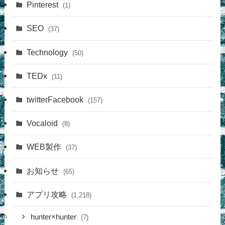
Pinterest
(1)
SEO
(37)
Technology
(50)
TEDx
(11)
twitterFacebook
(157)
Vocaloid
(8)
WEB製作
(37)
お知らせ
(65)
アプリ攻略
(1,218)
hunter×hunter
(7)