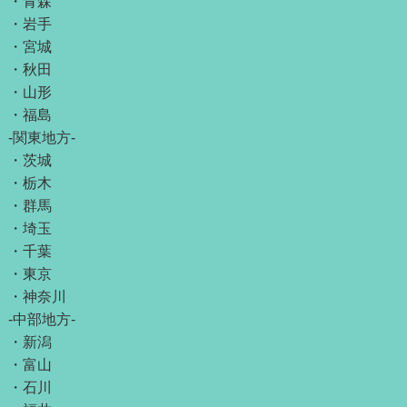
・
青森
・
岩手
・
宮城
・
秋田
・
山形
・
福島
-関東地方-
・
茨城
・
栃木
・
群馬
・
埼玉
・
千葉
・
東京
・
神奈川
-中部地方-
・
新潟
・
富山
・
石川