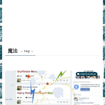
魔法
– tag –
twitterFacebook