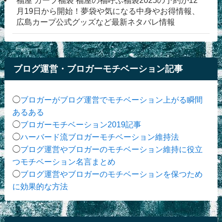
月19日から開始！夢袋や気になる中身やお得情報、
広島カープ公式グッズなど最新ネタバレ情報
ブログ運営・ブロガーモチベーション記事
◯
ブロガーがブログ運営でモチベーション上がる瞬間
あるある
◯
ブロガーモチベーション2019記事
◯
ハーバード流ブロガーモチベーション維持法
◯
ブログ運営やブロガーのモチベーション維持に役立
つモチベーション名言まとめ
◯
ブログ運営やブロガーのモチベーションを保つため
に効果的な方法