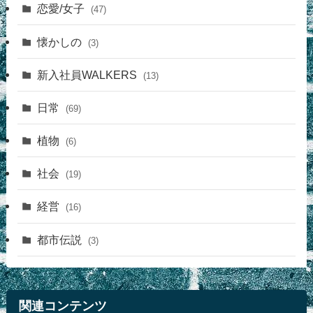
恋愛/女子
(47)
懐かしの
(3)
新入社員WALKERS
(13)
日常
(69)
植物
(6)
社会
(19)
経営
(16)
都市伝説
(3)
関連コンテンツ