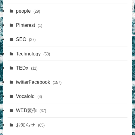
people
(29)
Pinterest
(1)
SEO
(37)
Technology
(50)
TEDx
(11)
twitterFacebook
(157)
Vocaloid
(8)
WEB製作
(37)
お知らせ
(65)