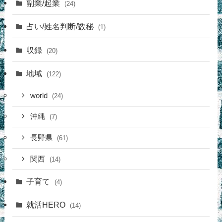
副業/起業
(24)
占い/姓名判断/数秘
(1)
収録
(20)
地域
(122)
world
(24)
沖縄
(7)
長野県
(61)
関西
(14)
子育て
(4)
就活HERO
(14)