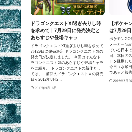
ドラゴンクエストXI過ぎ去りし時
【ポケモ
を求めて｜7月29日に発売決定と
は7月29
あらすじや登場キャラ
ポケモンGO
メーカーNia
ドラゴンクエストXI過ぎ去りし時を求めて
ている日本で
7月29日に発売決定 ドラゴンクエストⅪの
日、本日の
発売日が決定しました。 今回はそんなド
トを延期した
ラゴンクエストⅪのあらすじや登場キャラ
今日（水曜
をご紹介。 ドラゴンクエストの新作とし
であると報告し
ては、、前回のドラゴンクエストⅩの発売
日が2012年8月2...
2016年7月2
2017年4月13日