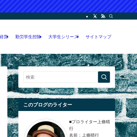
ー・コンサル・人脈論などの各情報などを記載。LINEオープンチャット攻略執筆
経営
勤労学生控除
大学生シリーズ
サイトマップ
このブログのライター
■プロライター上條晴
行
名前：上條晴行