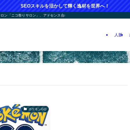
SEOスキルを活かして輝く逸材を世界へ！
ン「ニコ祭りサロン」、アドセンス合格応援！人つなぎ屋さん活動、人生逆戻りツア
人脈
ポケモンGO