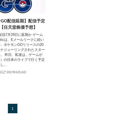
ンGO配信延期】配信予定
日【任天堂株価予想】
配信7月29日に延期か ゲーム
nticは、Eメールリークに続い
、ポケモンGOリリースの20
スケジューリングされたスター
。 昨日、私達は、ゲームが
日）の日本のライブで行く予定
...
0日
2017年6月14日
1