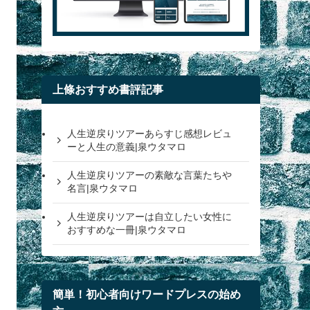
上條おすすめ書評記事
人生逆戻りツアーあらすじ感想レビュ
ーと人生の意義|泉ウタマロ
人生逆戻りツアーの素敵な言葉たちや
名言|泉ウタマロ
人生逆戻りツアーは自立したい女性に
おすすめな一冊|泉ウタマロ
簡単！初心者向けワードプレスの始め