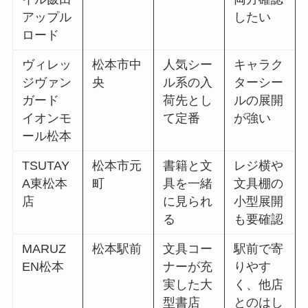
アップル
したい
ロード
ヴィレッ
松本市中
人気シー
キャラク
ジヴァン
央
ル系の入
ターシー
ガード
荷先とし
ルの展開
イオンモ
て定番
が強い
ール松本
TSUTAY
松本市元
書籍と文
レジ横や
A東松本
町
具を一緒
文具棚の
店
に見られ
小型展開
る
も要確認
MARUZ
松本駅前
文具コー
駅前で寄
EN松本
ナーが充
りやす
実した大
く、他店
型書店
とのはし