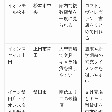
イオンモ
松本市中
館内で複
ロフト、
ール松本
央
数店舗を
ヴィレヴ
一度に見
ァン、書
られる
店をまと
めて回れ
る
イオンス
上田市常
大型売場
週末や新
タイル上
田
で文具・
学期前の
田
キャラ雑
補充タイ
貨を探し
ミングを
やすい
狙いやす
い
イオン飯
飯田市
南信エリ
文具売場
田店・イ
アの候補
とキャラ
オンスタ
店
雑貨棚を
イル飯田
両方確認