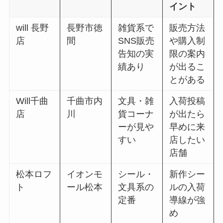
イント
will 長野
長野市徳
雑貨系で
販売方法
店
間
SNS販売
や購入制
告知の実
限の案内
績あり
が出るこ
とがある
Will千曲
千曲市内
文具・雑
入荷投稿
店
川
貨コーナ
が出たら
ーが見や
早めに来
すい
店したい
店舗
松本ロフ
イオンモ
シール・
新作シー
ト
ール松本
文具系の
ルの入荷
定番
導線が強
め