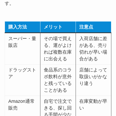
す。
購入方法
メリット
注意点
スーパー・量
その場で買え
入荷店舗に差
販店
る、運がよけ
がある、売り
れば複数在庫
切れが早い場
に出会える
合がある
ドラッグスト
食品系のコラ
店舗によって
ア
ボ飲料が意外
取扱いがかな
と残っている
り違う
ことがある
Amazon通常
自宅で注文で
在庫変動が早
販売
きる、探し回
い
る手間が少な