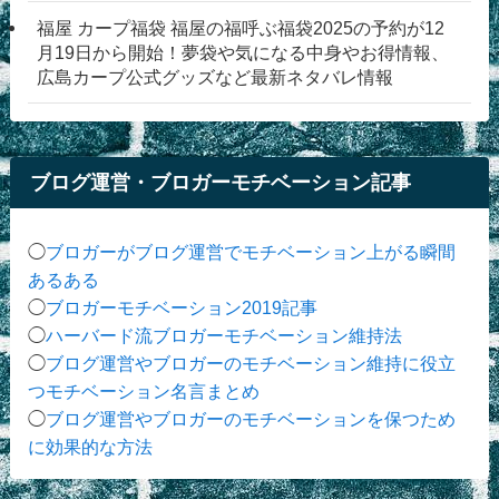
福屋 カープ福袋 福屋の福呼ぶ福袋2025の予約が12
月19日から開始！夢袋や気になる中身やお得情報、
広島カープ公式グッズなど最新ネタバレ情報
ブログ運営・ブロガーモチベーション記事
◯
ブロガーがブログ運営でモチベーション上がる瞬間
あるある
◯
ブロガーモチベーション2019記事
◯
ハーバード流ブロガーモチベーション維持法
◯
ブログ運営やブロガーのモチベーション維持に役立
つモチベーション名言まとめ
◯
ブログ運営やブロガーのモチベーションを保つため
に効果的な方法