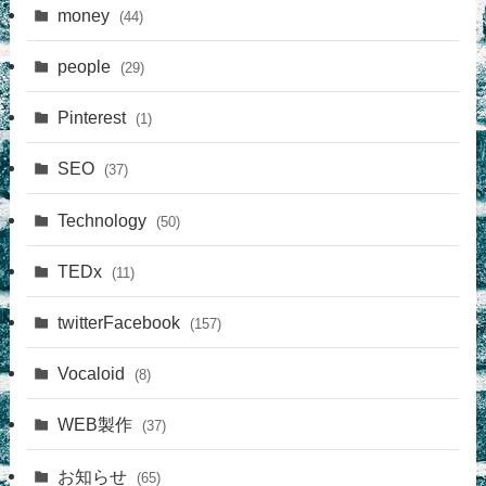
money
(44)
people
(29)
Pinterest
(1)
SEO
(37)
Technology
(50)
TEDx
(11)
twitterFacebook
(157)
Vocaloid
(8)
WEB製作
(37)
お知らせ
(65)