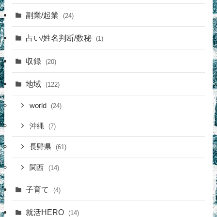
副業/起業
(24)
占い/姓名判断/数秘
(1)
収録
(20)
地域
(122)
world
(24)
沖縄
(7)
長野県
(61)
関西
(14)
子育て
(4)
就活HERO
(14)