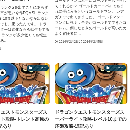
ゴールドマンは本当にゴールドをもたらし
てくれるか？ ゴールドカーニバルでもま
ランクSを出すことにあらず
れに手に入るというゴールドマン。 レア
率が悪い今作DQMSL ランク
ガチャで出てきました。 ゴールドマン：
も10％以下となかなか出ない
ランクE 説明：全身がゴールドでできたゴ
 でも、思ったんです。 ドラ
ーレム。倒したときのゴールドが高いため
スターは進化ならぬ転生をする
よく冒険者に...
、ランクが多少低くても転生
...
2014年2月2日
2014年2月5日
日
ドラクエ
ドラクエ
クエストモンスターズス
ドラゴンクエストモンスターズス
ト攻略-トレント高原の
ーパーライト攻略-レベル10までの
記あり
序盤攻略-追記あり