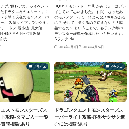
チ 第2回レアガチャイベント
DQMSL モンスター辞典 かみじょーはプレ
たドラクエ界のエリート。 2
イしていて思いました。 仲間になったあ
レス攻撃で現在のモンスターの
のモンスターって一体どんなスキルがある
ー。 攻撃タイプ：ランクS：
の？ そして、使えるの？使えないの？転
ステータス 最小値~最大値
生するの？ ということで、各ランク毎の
:44~652 MP:16~228 攻撃
モンスター辞典を作成したいと思います。
御力:...
Sランク No....
日
2014年2月7日
2014年4月24日
ドラクエ
ドラクエ
クエストモンスターズス
ドラゴンクエストモンスターズス
ト攻略-タマゴ入手一覧
ーパーライト攻略-序盤サクサク進
質問-追記あり
むには-追記あり