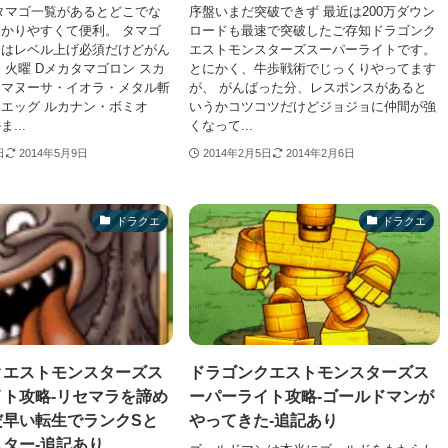
タマゴ一覧があるとどこでな
序盤いまだ突破できず 最近は200万ダウン
かりやすくて便利。 タマゴ
ロードも最速で突破したご存知ドラゴンク
にはレベル上げ必須だけどがん
エストモンスターズスーパーライトです。
 火曜 Dメカタマゴロン スカ
とにかく、牛歩戦術でじっくりやってます
・マヌーサ・イオラ・メタル斬
が、 がんばった分、レスポンスがあると
ドエッグ ルカナン・ボミオ
いうかコツコツだけどジョジョに仲間が強
...
くなって...
日
2014年5月9日
2014年2月5日
2014年2月6日
ドラクエ
ドラクエ
クエストモンスターズス
ドラゴンクエストモンスターズス
ト攻略-リセマラを諦め
ーパーライト攻略-ゴールドマンが
だ早い転生でランクSと
やってきた-追記あり
ター-追記あり