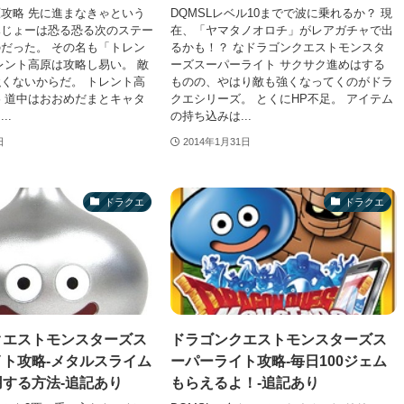
攻略 先に進まなきゃという
DQMSLレベル10までで波に乗れるか？ 現
みじょーは恐る恐る次のステー
在、「ヤマタノオロチ」がレアガチャで出
だった。 その名も「トレン
るかも！？ なドラゴンクエストモンスタ
レント高原は攻略し易い。 敵
ーズスーパーライト サクサク進めはする
くないからだ。 トレント高
ものの、やはり敵も強くなってくのがドラ
 道中はおおめだまとキャタ
クエシリーズ。 とくにHP不足。 アイテム
..
の持ち込みは...
日
2014年1月31日
ドラクエ
ドラクエ
クエストモンスターズス
ドラゴンクエストモンスターズス
ト攻略-メタルスライム
ーパーライト攻略-毎日100ジェム
する方法-追記あり
もらえるよ！-追記あり