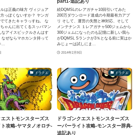
part1-追記あり
ルは正義の味方 ヴィジュア
続DQMSLのレアガチャ10回引いてみた
方っぽくないすか？ ヤンガ
200万ダウンロード達成の今期最有力アプ
でてきたキャラっすね。 な
リ そして、運営の失態と神対応、そして
レちゃんに出てくるスッパマン
メンテナンス １レアガチャ500ジェムから
んなアイスビックルさんはす
300ジェムになったのも記憶に新しい我ら
 なぜならマホカンタ持って
がDQMSL Sランクが3％となる前に実はか
..
みじょーは試しにま...
日
2014年2月9日
ドラクエ
ドラクエ
クエストモンスターズス
ドラゴンクエストモンスターズス
ト攻略-ヤマタノオロチ-
ーパーライト攻略-モンスター辞典-
追記あり