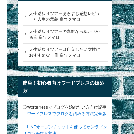
人生逆戻りツアーあらすじ感想レビュ
ーと人生の意義|泉ウタマロ
人生逆戻りツアーの素敵な言葉たちや
名言|泉ウタマロ
人生逆戻りツアーは自立したい女性に
おすすめな一冊|泉ウタマロ
簡単！初心者向けワードプレスの始め
方
◯WordPressでブログを始めたい方向け記事
・
ワードプレスでブログを始める方法完全版
・
LINEオープンチャットを使ってオンライン
サロンを作る方法