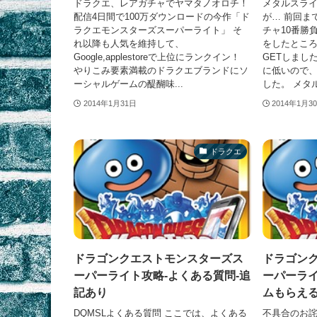
ドラクエ、レアガチャでヤマタノオロチ！
メタルスライ
配信4日間で100万ダウンロードの今作「ド
が… 前回ま
ラクエモンスターズスーパーライト」 そ
チャ10番勝
れ以降も人気を維持して、
をしたところ
Google,applestoreで上位にランクイン！
GETしまし
やりこみ要素満載のドラクエブランドにソ
に低いので
ーシャルゲームの醍醐味...
した。 メタル
2014年1月31日
2014年1月3
ドラクエ
ドラゴンクエストモンスターズス
ドラゴン
ーパーライト攻略-よくある質問-追
ーパーライ
記あり
ムもらえる
DQMSLよくある質問 ここでは、よくある
不具合のお詫び