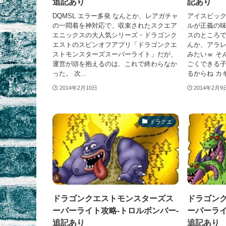
追記あり
記あり
DQMSL エラー多発 なんとか、レアガチャ
アイスビック
の一悶着を神対応で、収束されたスクエア
ルが正義の味
エニックスの大人気シリーズ・ドラゴンク
スのところで
エストのスピンオフアプリ「ドラゴンクエ
んか、アラ
ストモンスターズスーパーライト」だが、
みたいｗ そ
運営が頭を抱えるのは、これで終わらなか
ごくできる子
った。 次...
るからね カキ.
2014年2月10日
2014年2月9
ドラクエ
ドラゴンクエストモンスターズス
ドラゴン
ーパーライト攻略-トロルボンバー-
ーパーライ
追記あり
追記あり