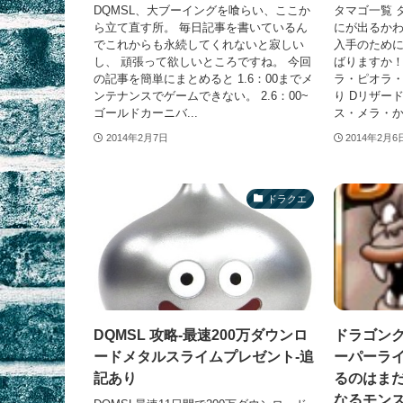
DQMSL、大ブーイングを喰らい、ここか
タマゴ一覧 
ら立て直す所。 毎日記事を書いているん
にが出るかわ
でこれからも永続してくれないと寂しい
入手のため
し、 頑張って欲しいところですね。 今回
ばりますか！
の記事を簡単にまとめると 1.6：00までメ
ラ・ピオラ
ンテナンスでゲームできない。 2.6：00~
り Dリザー
ゴールドカーニバ...
ス・メラ・かま
2014年2月7日
2014年2月6
ドラクエ
DQMSL 攻略-最速200万ダウンロ
ドラゴン
ードメタルスライムプレゼント-追
ーパーライ
記あり
るのはま
なるモンス