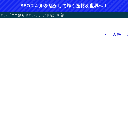
SEOスキルを活かして輝く逸材を世界へ！
ン「ニコ祭りサロン」、アドセンス合格応援！人つなぎ屋さん活動、人生逆戻りツア
人脈