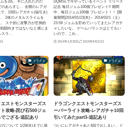
ムを2匹、手に入れたのだ
DQMSLで今やっているイベント リリース
でのあらすじ… 全開のレアガ
記念 毎日ジェム100個プレゼント!! 期間
負で、10回レアガチャ(福引き)
中、毎日ジェム100個 プレゼント！！ [開
、 2体のメタルスライムを
催期間]2014/01/23(木)～ 2014/02/1（土）
た。 ステ的に攻撃力が圧倒的
23:59 ジェムを貯めていってまたレアガチ
、戦闘向きではないなと感じま
ャしたいな。 ゲームバランスはとてもい
スラ...
いので、これ...
0日
2014年1月30日
2019年8月21日
ドラクエ
ドラクエ
クエストモンスターズス
ドラゴンクエストモンスターズス
ト攻略-詫び石500ジェ
ーパーライト攻略-レアガチャ10回
でござる-追記あり
引いてみたpart3-追記あり
について 1/29(水)までに発
ついにレアガチャあと4回でおしまい… ド