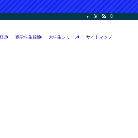
ー・コンサル・人脈論などの各情報などを記載。LINEオープンチャット攻略執筆
経営
勤労学生控除
大学生シリーズ
サイトマップ