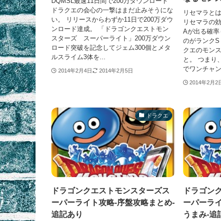
DQMSL最速11日間で200万ダウンロード
ドラクエの会心の一撃はまだ止みそうにな
リセマラとは
い。 リリースからわずか11日で200万ダウ
リセマラの効
ンロード達成。 「ドラゴンクエストモン
Aが出る確率
スターズ スーパーライト」200万ダウン
のがランクS
ロード突破を記念してジェム300個とメタ
クエのモン
ルスライム3体を...
と。 つまり
でワンチャンあ
2014年2月4日
2014年2月5日
2014年2月2
ドラクエ
ドラゴンクエストモンスターズス
ドラゴン
ーパーライト攻略-序盤攻略まとめ-
ーパーライ
追記あり
うまみ-追