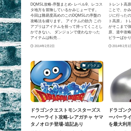
DQMSL攻略-序盤まとめ- レベル9、レコス
トレント高原
タ地方を冒険しているかみじょーです。
ことで、か
今回は難易度高めのこのDQMSLの序盤の
ジに行ったの
攻略法を綴ります。 アイテムの効力 この
ト高原」 ト
アプリはアイテムを拾って持ってくことし
がそこまで強
かできない。 ダンジョンで使わなかった
原、道中攻略
アイテムは転売...
ピラーばかり.
2014年2月2日
2014年2月1
ドラクエ
ドラゴンクエストモンスターズス
ドラゴン
ーパーライト攻略-レアガチャ ヤマ
ーパーライ
タノオロチ登場-追記あり
を最大利用