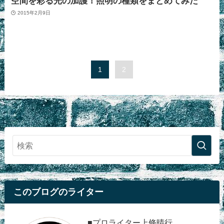
空間を彩る光の加護！照明の種類をまとめてみた
2015年2月9日
1
2
このブログのライター
■プロライター上條晴行