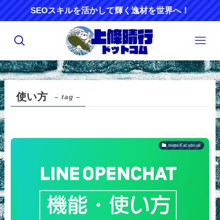
SEOスキルを活かして輝く逸材を世界へ！
ホーム
使い方
使い方
– tag –
twitterFacebook