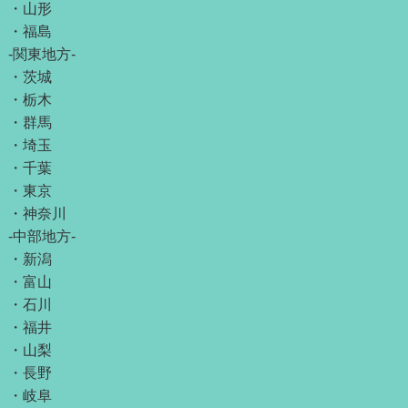
・
山形
・
福島
-関東地方-
・
茨城
・
栃木
・
群馬
・
埼玉
・
千葉
・
東京
・
神奈川
-中部地方-
・
新潟
・
富山
・
石川
・
福井
・
山梨
・
長野
・
岐阜