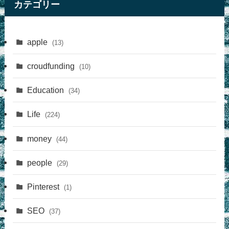
カテゴリー
apple
(13)
croudfunding
(10)
Education
(34)
Life
(224)
money
(44)
people
(29)
Pinterest
(1)
SEO
(37)