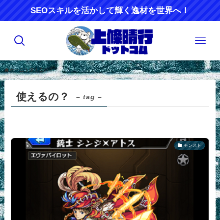
SEOスキルを活かして輝く逸材を世界へ！
ホーム
使えるの？
使えるの？
– tag –
モンスト