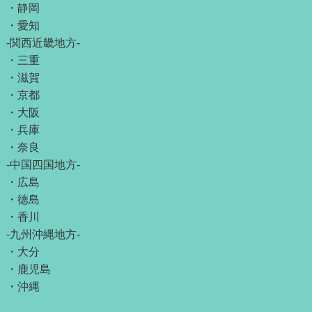
・
静岡
・
愛知
-関西近畿地方-
・
三重
・
滋賀
・
京都
・
大阪
・
兵庫
・
奈良
-中国四国地方-
・
広島
・
徳島
・
香川
-九州沖縄地方-
・
大分
・
鹿児島
・
沖縄