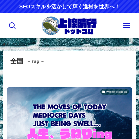
SEOスキルを活かして輝く逸材を世界へ！
ホーム
全国
全国
– tag –
twitterFacebook