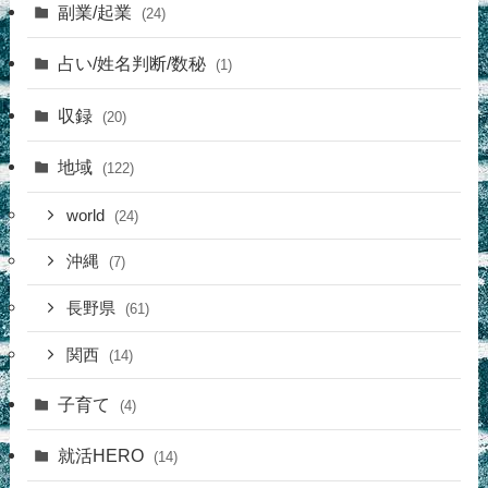
副業/起業
(24)
占い/姓名判断/数秘
(1)
収録
(20)
地域
(122)
world
(24)
沖縄
(7)
長野県
(61)
関西
(14)
子育て
(4)
就活HERO
(14)