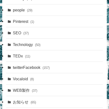
people
(29)
Pinterest
(1)
SEO
(37)
Technology
(50)
TEDx
(11)
twitterFacebook
(157)
Vocaloid
(8)
WEB製作
(37)
お知らせ
(65)