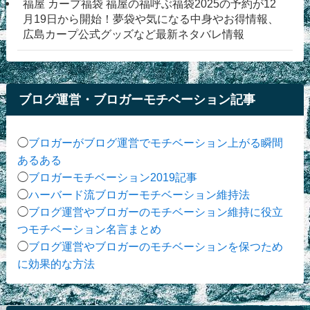
福屋 カープ福袋 福屋の福呼ぶ福袋2025の予約が12
月19日から開始！夢袋や気になる中身やお得情報、
広島カープ公式グッズなど最新ネタバレ情報
ブログ運営・ブロガーモチベーション記事
◯
ブロガーがブログ運営でモチベーション上がる瞬間
あるある
◯
ブロガーモチベーション2019記事
◯
ハーバード流ブロガーモチベーション維持法
◯
ブログ運営やブロガーのモチベーション維持に役立
つモチベーション名言まとめ
◯
ブログ運営やブロガーのモチベーションを保つため
に効果的な方法