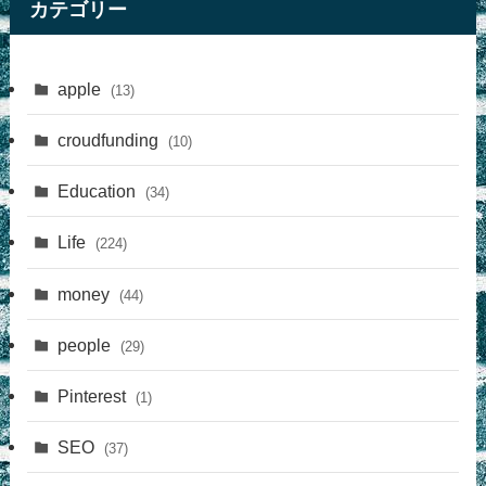
カテゴリー
apple
(13)
croudfunding
(10)
Education
(34)
Life
(224)
money
(44)
people
(29)
Pinterest
(1)
SEO
(37)