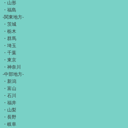
・
山形
・
福島
-関東地方-
・
茨城
・
栃木
・
群馬
・
埼玉
・
千葉
・
東京
・
神奈川
-中部地方-
・
新潟
・
富山
・
石川
・
福井
・
山梨
・
長野
・
岐阜