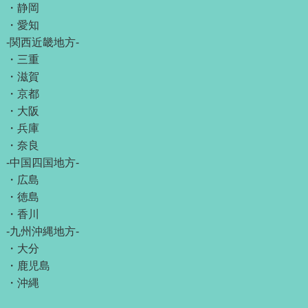
・
静岡
・
愛知
-関西近畿地方-
・
三重
・
滋賀
・
京都
・
大阪
・
兵庫
・
奈良
-中国四国地方-
・
広島
・
徳島
・
香川
-九州沖縄地方-
・
大分
・
鹿児島
・
沖縄