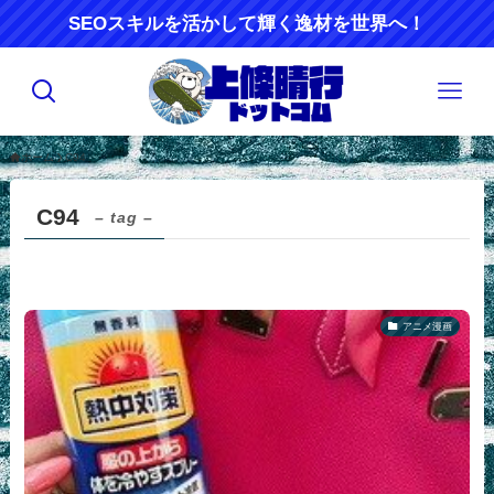
SEOスキルを活かして輝く逸材を世界へ！
ホーム
C94
C94
– tag –
アニメ漫画