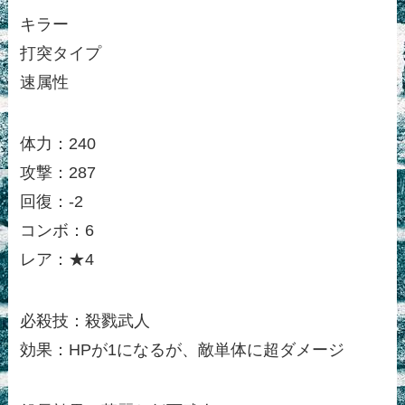
キラー
打突タイプ
速属性
体力：240
攻撃：287
回復：-2
コンボ：6
レア：★4
必殺技：殺戮武人
効果：HPが1になるが、敵単体に超ダメージ