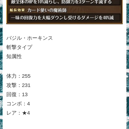
バジル・ホーキンス
斬撃タイプ
知属性
体力：255
攻撃：231
回復：13
コンボ：4
レア：★4