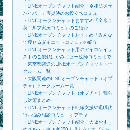
・
LINEオープンチャット紹介「令和防災サ
バイバー」震災時のお役立ちコミュ
・
LINEオープンチャットおすすめ「全米全
英ゴルフ実況コミュ」のご紹介
・
LINEオープンチャットおすすめ「みんな
で痩せるダイエットコミュ」の紹介
・
LINEオープンチャット用のアイコンイラ
ストのご依頼はかみじょー絵師コミュまで
・
東京都関連のLINEオープンチャットトー
クルーム一覧
・
大阪関連のLINEオープンチャット（オプ
チャ）トークルーム一覧
・
LINEオープンチャット（オプチャ）荒ら
し対策まとめ
・
LINEオープンチャット転職支援や退職代
行お悩み相談コミュ┃オプチャ
・
LINEオープンチャット紹介「大阪おすす
めグルメ」参加者350人超える！オプチャ