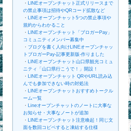
・
LINEオープンチャット正式リリースまで
の禁止事項は招待やQRコード拡散など
・
LINEオープンチャット5つの禁止事項や
規約からわかること
・
LINEオープンチャット「ブロガーPay」
コミュニティメンバー募集中
・
ブログを書く人向けLINEオープンチャッ
トブロガーPay-記事更新版-作りました
・
LINEオープンチャット山口県観光コミュ
ニティ「山口県行こうで！」開設！
・
LINEオープンチャット QRやURL読み込
んでも参加できない時の対処法
・
LINEオープンチャットおすすめトークル
ーム一覧
・
Lineオープンチャットのノートに大事な
お知らせ・大事なノートが追加
・
LINEオープンチャット注意喚起！同じ文
面を数回コピペすると凍結する仕様