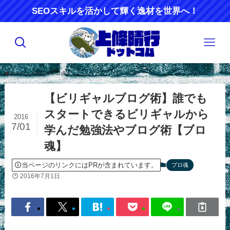
SEOスキルを活かして輝く逸材を世界へ！
ホーム
ブログ
ブロ魂
【ビリギャルブログ術】誰でも
スタートできるビリギャルから
2016
7/01
学んだ勉強法やブログ術【ブロ
魂】
当ページのリンクにはPRが含まれています。
ブロ魂
2016年7月1日