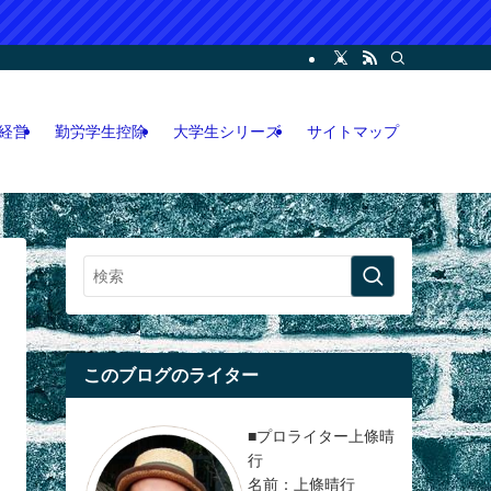
ー・コンサル・人脈論などの各情報などを記載。LINEオープンチャット攻略執筆
経営
勤労学生控除
大学生シリーズ
サイトマップ
このブログのライター
■プロライター上條晴
行
名前：上條晴行