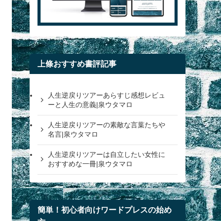
上條おすすめ書評記事
人生逆戻りツアーあらすじ感想レビュ
ーと人生の意義|泉ウタマロ
人生逆戻りツアーの素敵な言葉たちや
名言|泉ウタマロ
人生逆戻りツアーは自立したい女性に
おすすめな一冊|泉ウタマロ
簡単！初心者向けワードプレスの始め