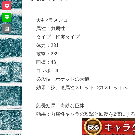
★4ブラメンコ
属性：力属性
タイプ：打突タイプ
体力：281
攻撃：239
回復：43
コンボ：4
必殺技：ポケットの大鎚
効果：技、速属性スロット⇒力スロットへ
船長効果：奇妙な巨体
効果：力属性キャラの攻撃と回復を2倍にす