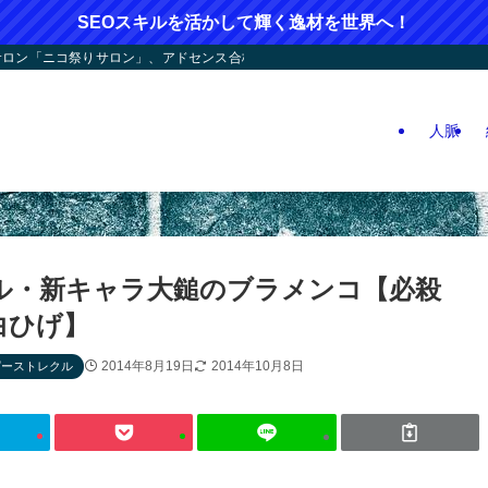
SEOスキルを活かして輝く逸材を世界へ！
ン「ニコ祭りサロン」、アドセンス合格応援！人つなぎ屋さん活動、人生逆戻りツア
人脈
ル・新キャラ大鎚のブラメンコ【必殺
白ひげ】
2014年8月19日
2014年10月8日
ピーストレクル