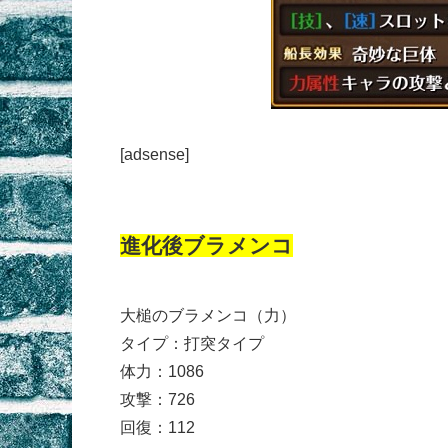
[adsense]
進化後ブラメンコ
大槌のブラメンコ（力）
タイプ：打突タイプ
体力：1086
攻撃：726
回復：112