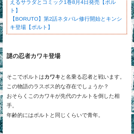
えるサラダとコミック1巻8月4日発売【ボル
ト】
【BORUTO】第2話ネタバレ修行開始とキンシ
キ登場【ボルト】
謎の忍者カワキ登場
そこでボルトは
カワキ
と名乗る忍者と戦います。
この物語のラスボス的な存在でしょうか？
おそらくこのカワキが先代のナルトを倒した相
手。
年齢的にはボルトと同じくらいで青年。