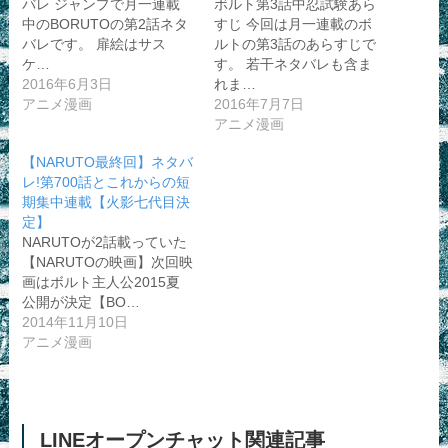
バレ ジャンプで月一連載
ボルト第3話中忍試験あら
中のBORUTOの第2話ネタ
すじ 今回は月一連載のボ
バレです。 扉絵はサス
ルトの第3話のあらすじで
ケ…
す。 若干ネタバレも含ま
2016年6月3日
れま…
アニメ漫画
2016年7月7日
アニメ漫画
【NARUTO最終回】ネタバ
レ!第700話とこれからの短
期集中連載【火影七代目決
定】
NARUTOが2話載っていた
【NARUTOの映画】次回映
画はボルト主人公2015夏
公開が決定【BO…
2014年11月10日
アニメ漫画
LINEオープンチャット関連記事