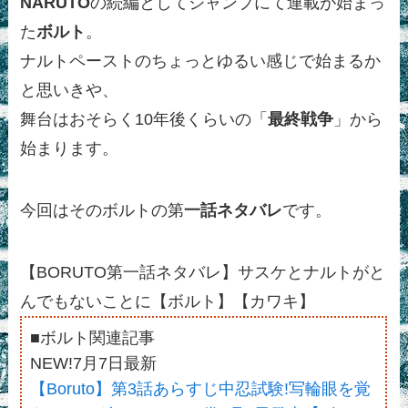
NARUTO
の続編としてジャンプにて連載が始まっ
た
ボルト
。
ナルトペーストのちょっとゆるい感じで始まるか
と思いきや、
舞台はおそらく10年後くらいの「
最終戦争
」から
始まります。
今回はそのボルトの第
一話
ネタバレ
です。
【BORUTO第一話ネタバレ】サスケとナルトがと
んでもないことに【ボルト】【カワキ】
■ボルト関連記事
NEW!7月7日最新
【Boruto】第3話あらすじ中忍試験!写輪眼を覚