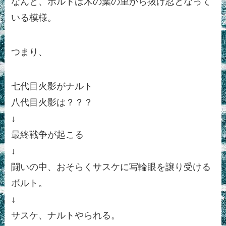
なんと、ボルトは木の葉の里から抜け忍となって
いる模様。
つまり、
七代目火影がナルト
八代目火影は？？？
↓
最終戦争が起こる
↓
闘いの中、おそらくサスケに写輪眼を譲り受ける
ボルト。
↓
サスケ、ナルトやられる。