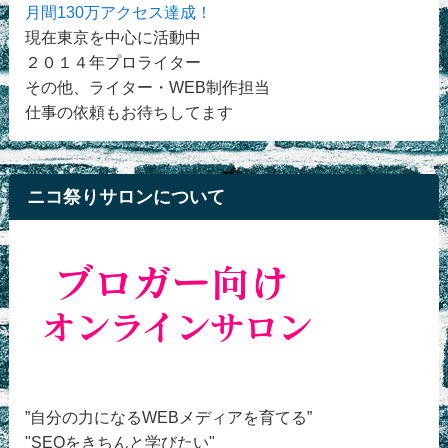
月間130万アクセス達成！
現在東京を中心に活動中
２０１４年プロライター
その他、ライター・WEB制作担当
仕事の依頼もお待ちしてます
ニコ祭りサロンについて
”自分の力になるWEBメディアを育てる”
"SEOをきちんと学びたい"