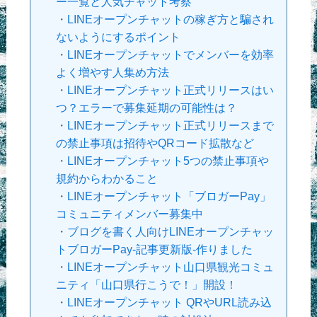
ー一覧と人気チャット考察
・
LINEオープンチャットの稼ぎ方と騙され
ないようにするポイント
・
LINEオープンチャットでメンバーを効率
よく増やす人集め方法
・
LINEオープンチャット正式リリースはい
つ？エラーで募集延期の可能性は？
・
LINEオープンチャット正式リリースまで
の禁止事項は招待やQRコード拡散など
・
LINEオープンチャット5つの禁止事項や
規約からわかること
・
LINEオープンチャット「ブロガーPay」
コミュニティメンバー募集中
・
ブログを書く人向けLINEオープンチャッ
トブロガーPay-記事更新版-作りました
・
LINEオープンチャット山口県観光コミュ
ニティ「山口県行こうで！」開設！
・
LINEオープンチャット QRやURL読み込