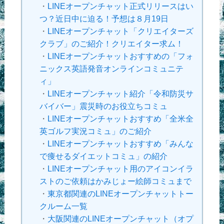
・
LINEオープンチャット正式リリースはい
つ？近日中に迫る！予想は８月19日
・
LINEオープンチャット「クリエイターズ
クラブ」のご紹介！クリエイター求ム！
・
LINEオープンチャットおすすめの「フォ
ニックス英語発音オンラインコミュニテ
ィ」
・
LINEオープンチャット紹介「令和防災サ
バイバー」震災時のお役立ちコミュ
・
LINEオープンチャットおすすめ「全米全
英ゴルフ実況コミュ」のご紹介
・
LINEオープンチャットおすすめ「みんな
で痩せるダイエットコミュ」の紹介
・
LINEオープンチャット用のアイコンイラ
ストのご依頼はかみじょー絵師コミュまで
・
東京都関連のLINEオープンチャットトー
クルーム一覧
・
大阪関連のLINEオープンチャット（オプ