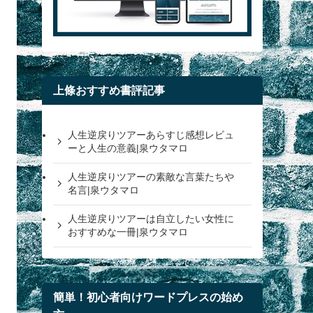
上條おすすめ書評記事
人生逆戻りツアーあらすじ感想レビュ
ーと人生の意義|泉ウタマロ
人生逆戻りツアーの素敵な言葉たちや
名言|泉ウタマロ
人生逆戻りツアーは自立したい女性に
おすすめな一冊|泉ウタマロ
簡単！初心者向けワードプレスの始め