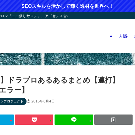
SEOスキルを活かして輝く逸材を世界へ！
ン「ニコ祭りサロン」、アドセンス合格応援！人つなぎ屋さん活動、人生逆戻りツア
人脈
】ドラプロあるあるまとめ【連打】
エラー】
2016年6月4日
ゴンプロジェクト