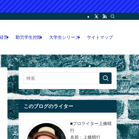
ー・コンサル・人脈論などの各情報などを記載。LINEオープンチャット攻略執筆
経営
勤労学生控除
大学生シリーズ
サイトマップ
このブログのライター
■プロライター上條晴
行
名前：上條晴行