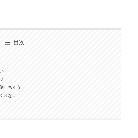
目次
い
プ
倒しちゃう
くれない