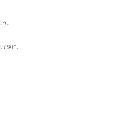
まう。
じて連打。