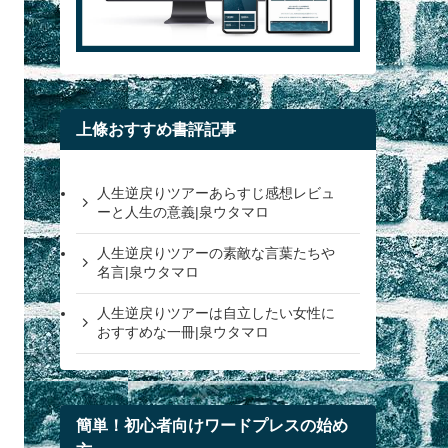
上條おすすめ書評記事
人生逆戻りツアーあらすじ感想レビュ
ーと人生の意義|泉ウタマロ
人生逆戻りツアーの素敵な言葉たちや
名言|泉ウタマロ
人生逆戻りツアーは自立したい女性に
おすすめな一冊|泉ウタマロ
簡単！初心者向けワードプレスの始め