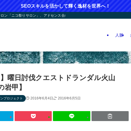
SEOスキルを活かして輝く逸材を世界へ！
ン「ニコ祭りサロン」、アドセンス合格応援！人つなぎ屋さん活動、人生逆戻りツア
人脈
】曜日討伐クエストドランダル火山
の岩甲】
2016年6月4日
2016年6月5日
ゴンプロジェクト