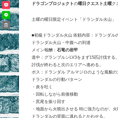
ドラゴンプロジェクト
の
曜日クエスト
土曜
ク
土曜の曜日限定イベント「ドランダル火山」
■初級ドランダル火山 依頼内容：ドランダル
ドランダル火山・中腹への到達
メイン報酬：
石竜の岩甲
道中：グランブルンLV3をまず15匹討伐する
討伐が終わると次のエリアへ進める。
ボス：ドランダル アルマジロのような風貌の
ドランダルの行動パターン
・炎を吐く
・回転しながら前後移動
・尻尾を振り回す
・地面から火噴出させる 特に強力なのが、火
ドランダルの背面に逃れるとかわせる。