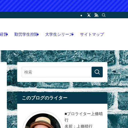
ー・コンサル・人脈論などの各情報などを記載。LINEオープンチャット攻略執筆
経営
勤労学生控除
大学生シリーズ
サイトマップ
このブログのライター
■プロライター上條晴
行
名前：上條晴行