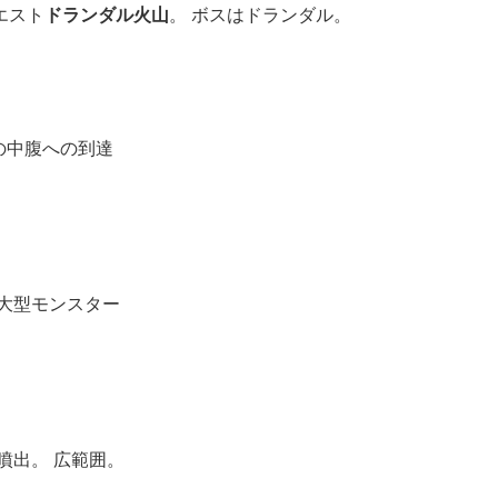
エスト
ドランダル火山
。 ボスはドランダル。
の中腹への到達
。
大型モンスター
噴出。 広範囲。