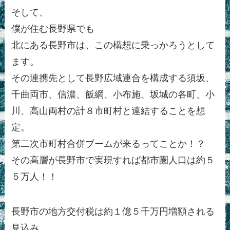
そして、
僕が住む長野県でも
北にある長野市は、この構想に乗っかろうとして
ます。
その連携先として長野広域連合を構成する須坂、
千曲両市、信濃、飯綱、小布施、坂城の各町、小
川、高山両村の計８市町村と連結することを想
定。
第二次市町村合併ブームが来るってことか！？
その高層が長野市で実現すれば都市圏人口は約５
５万人！！
長野市の地方交付税は約１億５千万円増額される
見込み。