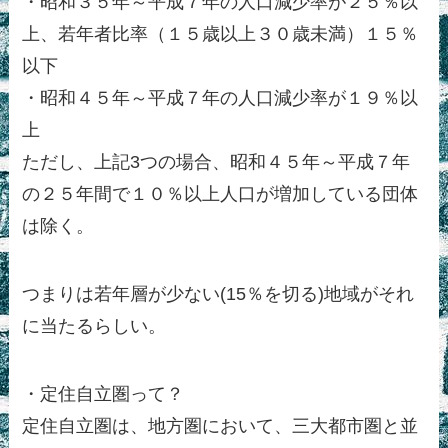
・昭和３５年～平成７年の人口減少率が２５％以
上、若年者比率（１５歳以上３０歳未満）１５％
以下
・昭和４５年～平成７年の人口減少率が１９％以
上
ただし、上記3つの場合、昭和４５年～平成７年
の２５年間で１０％以上人口が増加している団体
は除く。
つまりは若年層が少ない(15％を切る)地域がそれ
に当たるらしい。
・定住自立圏って？
定住自立圏は、地方圏において、三大都市圏と並