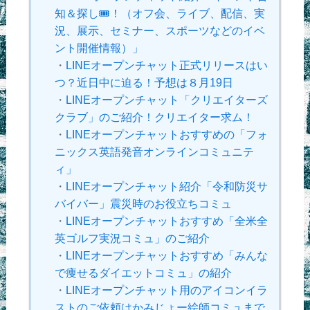
知＆探し🎟！（オフ会、ライブ、配信、実
況、展示、セミナー、スポーツなどのイベ
ント開催情報）」
・
LINEオープンチャット正式リリースはい
つ？近日中に迫る！予想は８月19日
・
LINEオープンチャット「クリエイターズ
クラブ」のご紹介！クリエイター求ム！
・
LINEオープンチャットおすすめの「フォ
ニックス英語発音オンラインコミュニテ
ィ」
・
LINEオープンチャット紹介「令和防災サ
バイバー」震災時のお役立ちコミュ
・
LINEオープンチャットおすすめ「全米全
英ゴルフ実況コミュ」のご紹介
・
LINEオープンチャットおすすめ「みんな
で痩せるダイエットコミュ」の紹介
・
LINEオープンチャット用のアイコンイラ
ストのご依頼はかみじょー絵師コミュまで