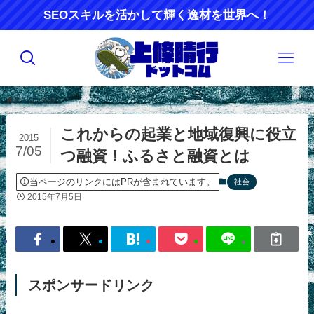
SEOスキルを活かして輝く逸材を世界へ！
ホーム
社会
これからの起業と地域復興に役立
2015
7/05
つ融資！ふるさと融資とは
当ページのリンクにはPRが含まれています。
社会
2015年7月5日
スポンサードリンク