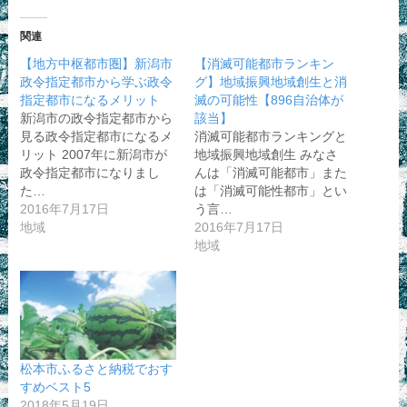
関連
【地方中枢都市圏】新潟市
【消滅可能都市ランキン
政令指定都市から学ぶ政令
グ】地域振興地域創生と消
指定都市になるメリット
滅の可能性【896自治体が
新潟市の政令指定都市から
該当】
見る政令指定都市になるメ
消滅可能都市ランキングと
リット 2007年に新潟市が
地域振興地域創生 みなさ
政令指定都市になりまし
んは「消滅可能都市」また
た…
は「消滅可能性都市」とい
2016年7月17日
う言…
地域
2016年7月17日
地域
松本市ふるさと納税でおす
すめベスト5
2018年5月19日