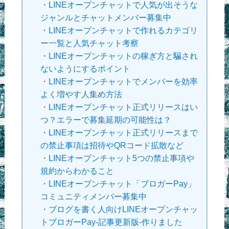
・
LINEオープンチャットで人気が出そうな
ジャンルとチャットメンバー募集中
・
LINEオープンチャットで作れるカテゴリ
ー一覧と人気チャット考察
・
LINEオープンチャットの稼ぎ方と騙され
ないようにするポイント
・
LINEオープンチャットでメンバーを効率
よく増やす人集め方法
・
LINEオープンチャット正式リリースはい
つ？エラーで募集延期の可能性は？
・
LINEオープンチャット正式リリースまで
の禁止事項は招待やQRコード拡散など
・
LINEオープンチャット5つの禁止事項や
規約からわかること
・
LINEオープンチャット「ブロガーPay」
コミュニティメンバー募集中
・
ブログを書く人向けLINEオープンチャッ
トブロガーPay-記事更新版-作りました