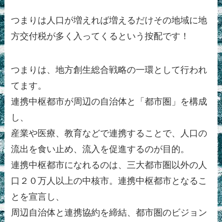
つまりは人口が増えれば増えるだけその地域に地
方交付税が多く入ってくるという按配です！
つまりは、地方創生総合戦略の一環として行われ
てます。
連携中枢都市が周辺の自治体と「都市圏」を構成
し、
産業や医療、教育などで連携することで、人口の
流出を食い止め、流入を促進するのが目的。
連携中枢都市になれるのは、三大都市圏以外の人
口２０万人以上の中核市。連携中枢都市となるこ
とを宣言し、
周辺自治体と連携協約を締結、都市圏のビジョン