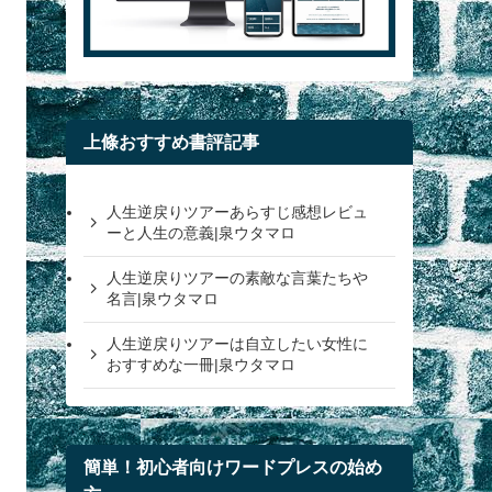
上條おすすめ書評記事
人生逆戻りツアーあらすじ感想レビュ
ーと人生の意義|泉ウタマロ
人生逆戻りツアーの素敵な言葉たちや
名言|泉ウタマロ
人生逆戻りツアーは自立したい女性に
おすすめな一冊|泉ウタマロ
簡単！初心者向けワードプレスの始め