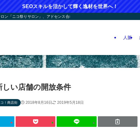
SEOスキルを活かして輝く逸材を世界へ！
ン「ニコ祭りサロン」、アドセンス合格応援！人つなぎ屋さん活動、人生逆戻りツア
人脈
新しい店舗の開放条件
2018年8月16日
2019年5月18日
ハコ！商店街