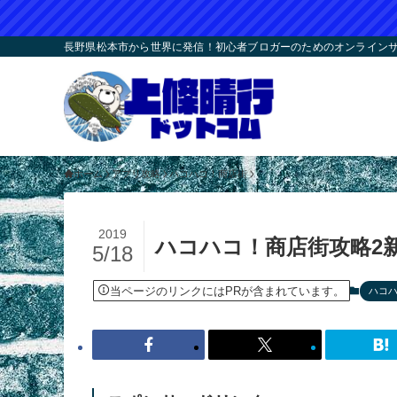
長野県松本市から世界に発信！初心者ブロガーのためのオンラインサロ
ホーム
アプリ攻略
ハコハコ！商店街
2019
ハコハコ！商店街攻略2
5/18
当ページのリンクにはPRが含まれています。
ハコ