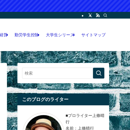
ー・コンサル・人脈論などの各情報などを記載。LINEオープンチャット攻略執筆
経営
勤労学生控除
大学生シリーズ
サイトマップ
このブログのライター
■プロライター上條晴
行
名前：上條晴行