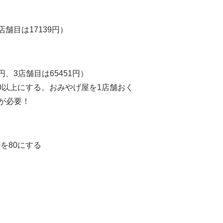
店舗目は17139円）
円、3店舗目は65451円）
0以上にする。おみやげ屋を1店舗おく
上が必要！
を80にする