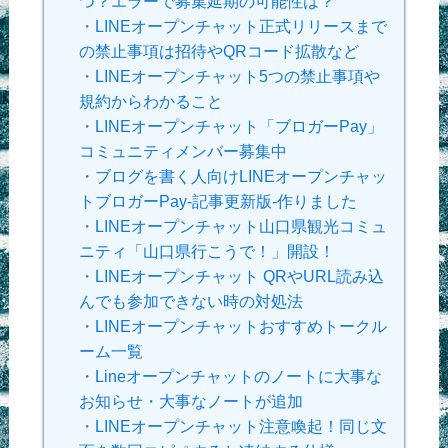
つ？エラーで募集延期の可能性は？
・
LINEオープンチャット正式リリースまで
の禁止事項は招待やQRコード拡散など
・
LINEオープンチャット5つの禁止事項や
規約からわかること
・
LINEオープンチャット「ブロガーPay」
コミュニティメンバー募集中
・
ブログを書く人向けLINEオープンチャッ
トブロガーPay-記事更新版-作りました
・
LINEオープンチャット山口県観光コミュ
ニティ「山口県行こうで！」開設！
・
LINEオープンチャット QRやURL読み込
んでも参加できない時の対処法
・
LINEオープンチャットおすすめトークル
ーム一覧
・
Lineオープンチャットのノートに大事な
お知らせ・大事なノートが追加
・
LINEオープンチャット注意喚起！同じ文