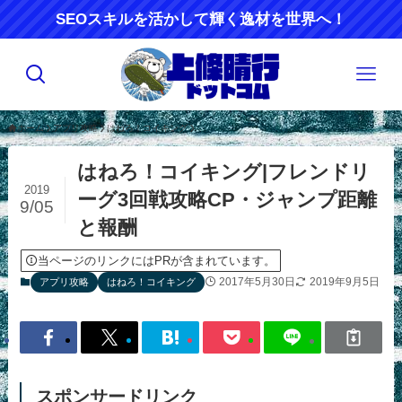
SEOスキルを活かして輝く逸材を世界へ！
ホーム
アプリ攻略
はねろ！コイキング
はねろ！コイキング|フレンドリ
2019
ーグ3回戦攻略CP・ジャンプ距離
9/05
と報酬
当ページのリンクにはPRが含まれています。
2017年5月30日
2019年9月5日
アプリ攻略
はねろ！コイキング
スポンサードリンク