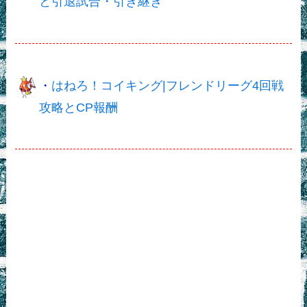
と引退試合・引き継ぎ
・
はねろ！コイキング|フレンドリーグ4回戦
攻略とCP報酬