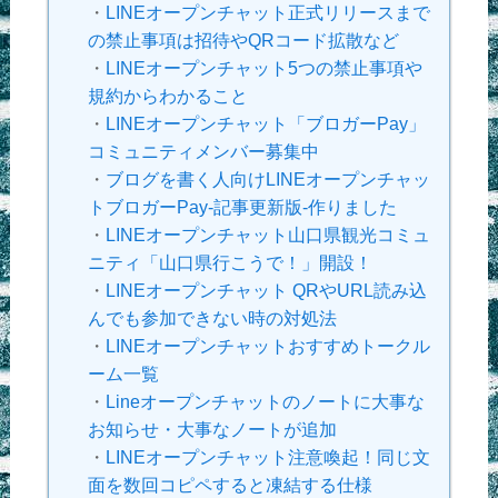
・
LINEオープンチャット正式リリースまで
の禁止事項は招待やQRコード拡散など
・
LINEオープンチャット5つの禁止事項や
規約からわかること
・
LINEオープンチャット「ブロガーPay」
コミュニティメンバー募集中
・
ブログを書く人向けLINEオープンチャッ
トブロガーPay-記事更新版-作りました
・
LINEオープンチャット山口県観光コミュ
ニティ「山口県行こうで！」開設！
・
LINEオープンチャット QRやURL読み込
んでも参加できない時の対処法
・
LINEオープンチャットおすすめトークル
ーム一覧
・
Lineオープンチャットのノートに大事な
お知らせ・大事なノートが追加
・
LINEオープンチャット注意喚起！同じ文
面を数回コピペすると凍結する仕様