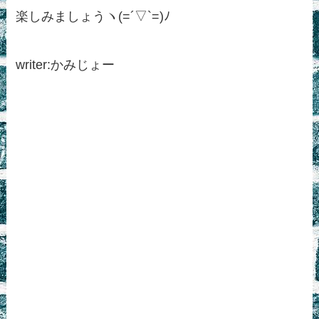
楽しみましょうヽ(=´▽`=)ﾉ
writer:かみじょー