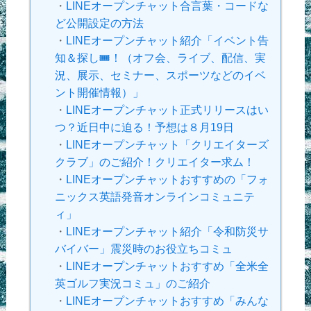
・
LINEオープンチャット合言葉・コードな
ど公開設定の方法
・
LINEオープンチャット紹介「イベント告
知＆探し🎟！（オフ会、ライブ、配信、実
況、展示、セミナー、スポーツなどのイベ
ント開催情報）」
・
LINEオープンチャット正式リリースはい
つ？近日中に迫る！予想は８月19日
・
LINEオープンチャット「クリエイターズ
クラブ」のご紹介！クリエイター求ム！
・
LINEオープンチャットおすすめの「フォ
ニックス英語発音オンラインコミュニテ
ィ」
・
LINEオープンチャット紹介「令和防災サ
バイバー」震災時のお役立ちコミュ
・
LINEオープンチャットおすすめ「全米全
英ゴルフ実況コミュ」のご紹介
・
LINEオープンチャットおすすめ「みんな