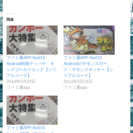
関連
ファミ通APP-No015
ファミ通APP-No015
Android特典ディバゲ・キ
Androidのサモンズボー
ングゴールドエッグ【シリ
ド・サモンズネッキー【シ
アルコード】
リアルコード】
2014年5月23日
2014年5月23日
ファミ通app
ファミ通app
ファミ通APP-No015