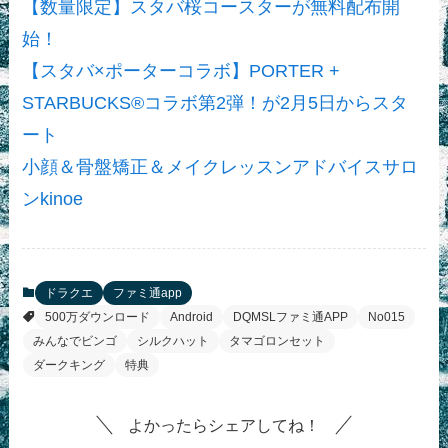
【数量限定】スタバ桜コースターが無料配布開
始！
【スタバ×ポーターコラボ】PORTER +
STARBUCKS®コラボ第2弾！が2月5日からスタ
ート
小顔＆骨盤矯正＆メイクレッスンアドバイスサロ
ンkinoe
ドラクエ
ファミ通app
500万ダウンロード
Android
DQMSLファミ通APP
No015
みんなでビンゴ
シルクハット
タマゴロンセット
ダークキング
特典
よかったらシェアしてね！