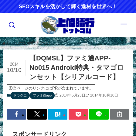
SEOスキルを活かして輝く逸材を世界へ！
ホーム
アプリ攻略
ドラクエ
【DQMSL】ファミ通APP-
2014
No015 Android特典・タマゴロ
10/10
ンセット【シリアルコード】
当ページのリンクにはPRが含まれています。
2014年5月23日
2014年10月10日
ドラクエ
ファミ通app
スポンサードリンク