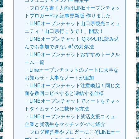
コミュニティメンバー募集中
・
ブログを書く人向けLINEオープンチャッ
トブロガーPay-記事更新版-作りました
・
LINEオープンチャット山口県観光コミュ
ニティ「山口県行こうで！」開設！
・
LINEオープンチャット QRやURL読み込
んでも参加できない時の対処法
・
LINEオープンチャットおすすめトークル
ーム一覧
・
Lineオープンチャットのノートに大事な
お知らせ・大事なノートが追加
・
LINEオープンチャット注意喚起！同じ文
面を数回コピペすると凍結する仕様
・
LINEオープンチャットでノートをチャッ
トタイムラインに載せる方法
・
LINEオープンチャット就活支援コミュ-
企業と就活生をマッチング-のご紹介
・
ブログ運営者やブロガーにこそLINEオー