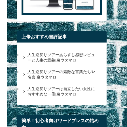
上條おすすめ書評記事
人生逆戻りツアーあらすじ感想レビュ
ーと人生の意義|泉ウタマロ
人生逆戻りツアーの素敵な言葉たちや
名言|泉ウタマロ
人生逆戻りツアーは自立したい女性に
おすすめな一冊|泉ウタマロ
簡単！初心者向けワードプレスの始め