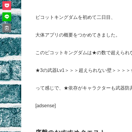
ピコットキングダムを初めて二日目、
大体アプリの概要をつかめてきました。
このピコットキングダムは★の数で超えられ
★3の武器Lv1＞＞＞超えられない壁＞＞＞＞★
って感じで、★依存がキャラクターも武器防
[adsense]