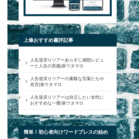
上條おすすめ書評記事
人生逆戻りツアーあらすじ感想レビュ
ーと人生の意義|泉ウタマロ
人生逆戻りツアーの素敵な言葉たちや
名言|泉ウタマロ
人生逆戻りツアーは自立したい女性に
おすすめな一冊|泉ウタマロ
簡単！初心者向けワードプレスの始め