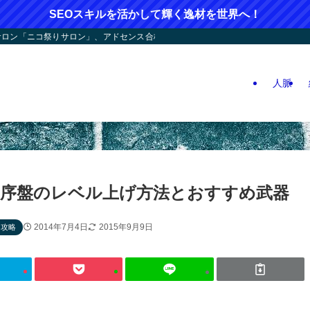
SEOスキルを活かして輝く逸材を世界へ！
ン「ニコ祭りサロン」、アドセンス合格応援！人つなぎ屋さん活動、人生逆戻りツア
人脈
序盤のレベル上げ方法とおすすめ武器
2014年7月4日
2015年9月9日
リ攻略