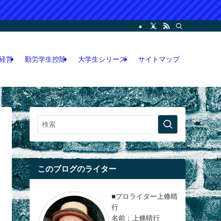
ー・コンサル・人脈論などの各情報などを記載。LINEオープンチャット攻略執筆
経営
勤労学生控除
大学生シリーズ
サイトマップ
このブログのライター
■プロライター上條晴
行
名前：上條晴行