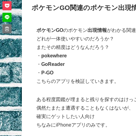
ポケモンGO関連のポケモン出現
ポケモンGO
のポケモン
出現情報
がわかる関連
どれが一体使いやすいのだろうか？
またその精度はどうなんだろう？
・
pokewhere
・
GoReader
・
P-GO
こちらのアプリを検証していきます。
ある程度図鑑が埋まると残りを探すのはけっ
偶然たまたま遭遇することもなくはないが、
確実にゲットしたい人向け
ちなみにiPhoneアプリのみです。