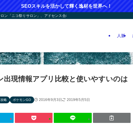
SEOスキルを活かして輝く逸材を世界へ！
ン「ニコ祭りサロン」、アドセンス合格応援！人つなぎ屋さん活動、人生逆戻りツア
人脈
ン出現情報アプリ比較と使いやすいのは
2016年9月3日
2019年5月5日
リ攻略
ポケモンGO