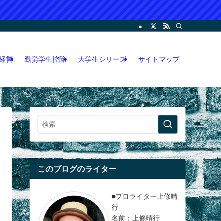
ー・コンサル・人脈論などの各情報などを記載。LINEオープンチャット攻略執筆
経営
勤労学生控除
大学生シリーズ
サイトマップ
このブログのライター
■プロライター上條晴
行
名前：上條晴行