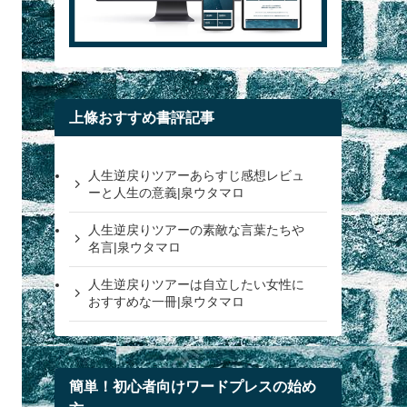
上條おすすめ書評記事
人生逆戻りツアーあらすじ感想レビュ
ーと人生の意義|泉ウタマロ
人生逆戻りツアーの素敵な言葉たちや
名言|泉ウタマロ
人生逆戻りツアーは自立したい女性に
おすすめな一冊|泉ウタマロ
簡単！初心者向けワードプレスの始め