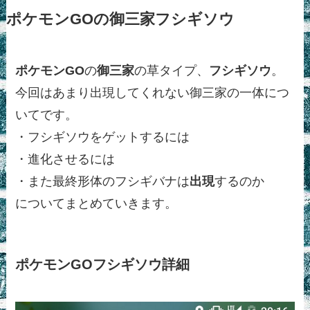
ポケモンGOの御三家フシギソウ
ポケモンGO
の
御三家
の草タイプ、
フシギソウ
。
今回はあまり出現してくれない御三家の一体につ
いてです。
・フシギソウをゲットするには
・進化させるには
・また最終形体のフシギバナは
出現
するのか
についてまとめていきます。
ポケモンGOフシギソウ詳細