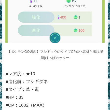
【ポケモンGO図鑑】フシギソウのタイプCP進化素材と出現場
所|はっぱカッター
■レア度：★10
■進化前：フシギダネ
■タイプ：草・毒
■HP：33
■
CP
：1632（MAX）