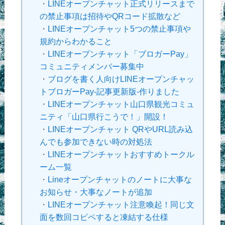
・
LINEオープンチャット正式リリースまで
の禁止事項は招待やQRコード拡散など
・
LINEオープンチャット5つの禁止事項や
規約からわかること
・
LINEオープンチャット「ブロガーPay」
コミュニティメンバー募集中
・
ブログを書く人向けLINEオープンチャッ
トブロガーPay-記事更新版-作りました
・
LINEオープンチャット山口県観光コミュ
ニティ「山口県行こうで！」開設！
・
LINEオープンチャット QRやURL読み込
んでも参加できない時の対処法
・
LINEオープンチャットおすすめトークル
ーム一覧
・
Lineオープンチャットのノートに大事な
お知らせ・大事なノートが追加
・
LINEオープンチャット注意喚起！同じ文
面を数回コピペすると凍結する仕様