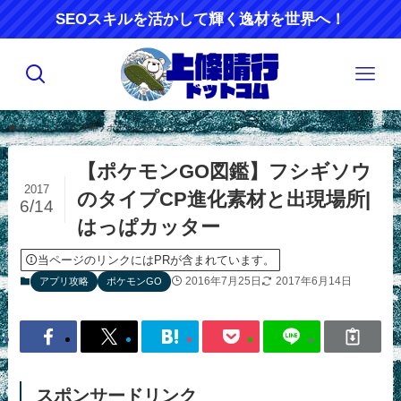
SEOスキルを活かして輝く逸材を世界へ！
ホーム
アプリ攻略
ポケモンGO
【ポケモンGO図鑑】フシギソウ
2017
のタイプCP進化素材と出現場所|
6/14
はっぱカッター
当ページのリンクにはPRが含まれています。
2016年7月25日
2017年6月14日
アプリ攻略
ポケモンGO
スポンサードリンク