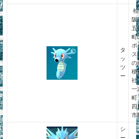
松
阪
五
町
ポ
タ
ス
ッ
の
ツ
積
ー
社
一
町
四
市
シ
ー