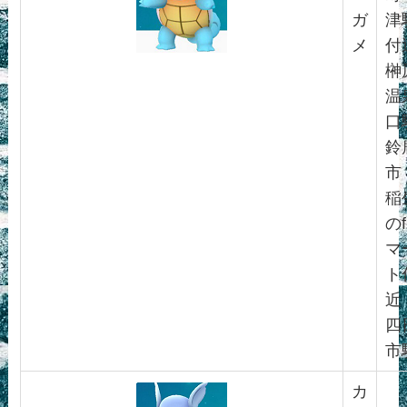
ガ
津
メ
付
榊
温
口
鈴
市
稲
のf
マ
ト
近
四
市
カ