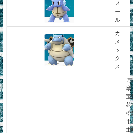
メ
ー
ル
カ
メ
ッ
ク
ス
志
摩
宝
苑
松
市
主