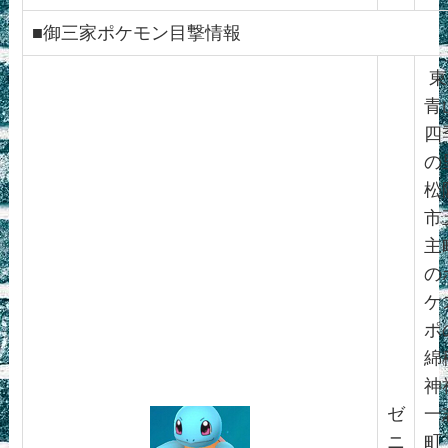
■御三家ポケモン目撃情報
東
青
四
の
松
市
主
の
ケ
ポ
綿
神
ゼ
一
ニ
町