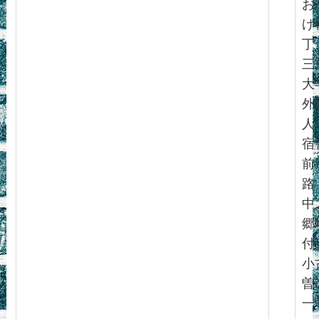
お
げ
丁
三
大
外
人
宿
前
路
中
郷
付
小
曽
一