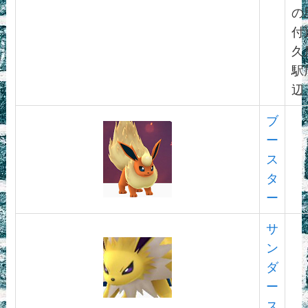
の
付
久
駅
辺
ブ
ー
ス
タ
ー
サ
ン
ダ
ー
ス