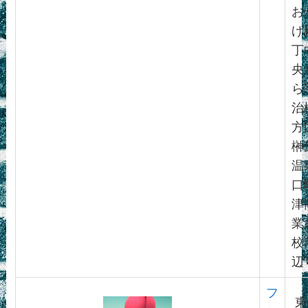
お
げ
丁
央
ら
治
方
榊
温
口
津
業
校
辺
フ
東