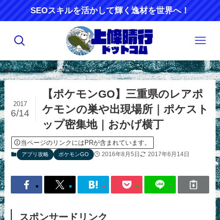
SEOスキルを活かして輝く逸材を世界へ！
ホーム
アプリ攻略
ポケモンGO
【ポケモンGO】三重県のレアポ
2017
ケモンの巣や出現場所｜ポケスト
6/14
ップ密集地｜おかげ横丁
当ページのリンクにはPRが含まれています。
2016年8月5日
2017年6月14日
アプリ攻略
ポケモンGO
スポンサードリンク