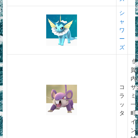
シ
ャ
ワ
ー
ズ
伊
賀
内
コ
サ
ラ
ミ
ッ
一
タ
町
イ
ン