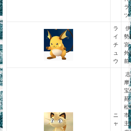
ラ
ツ
ラ
伊
イ
勢
チ
宮
ュ
外
ウ
前
志
摩
宝
苑
松
ニ
市
ャ
主