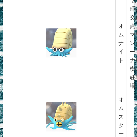
宮
町
交
オ
点
ム
マ
ナ
ン
イ
ー
ト
ナ
横
駐
場
オ
ム
ス
タ
ー