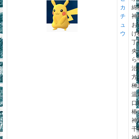
カ
綿
チ
神
ュ
お
ウ
げ
丁
央
ら
治
方
榊
温
口
椿
神
千
神