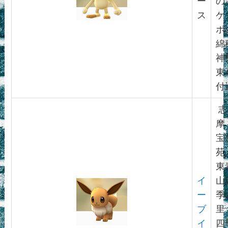
ー
の
ス
ケ
ポ
綿
神
東
付
志
摩
宝
苑
東
イ
山
ー
季
ブ
里
イ
四