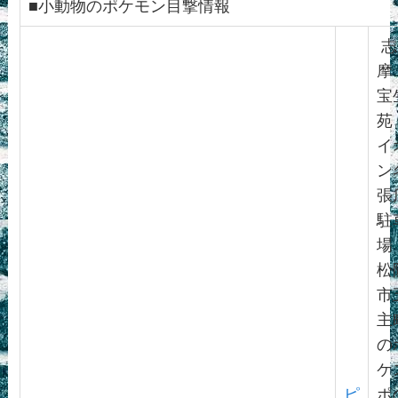
■小動物のポケモン目撃情報
志
摩
宝
苑
イ
ン
張
駐
場
松
市
主
の
ケ
ピ
ポ