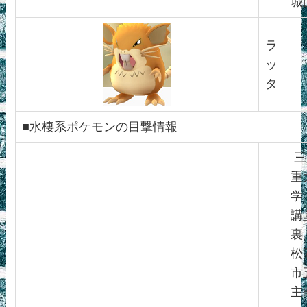
城
ラ
ッ
タ
■水棲系ポケモンの目撃情報
三
重
学
講
裏
松
市
主