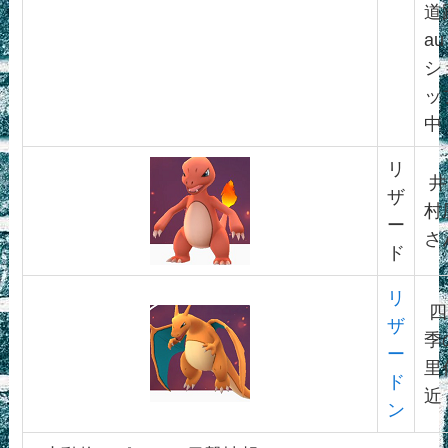
道
au
シ
ッ
中
リ
井
ザ
村
ー
さ
ド
リ
四
ザ
季
ー
里
ド
近
ン