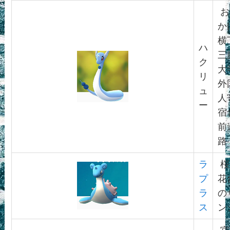
お
か
横
ハ
三
ク
大
リ
外
ュ
人
ー
宿
前
路
ラ
桜
プ
花
ラ
の
ス
ン