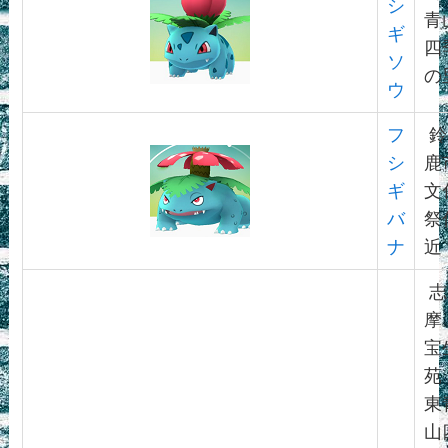
シ
青
ギ
四
ソ
の
ウ
フ
鈴
シ
鹿
ギ
文
バ
祭
ナ
近
志
摩
宝
苑
東
山