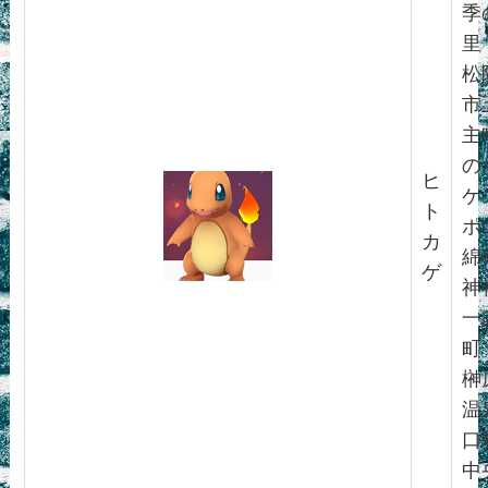
季
里
松
市
主
の
ヒ
ケ
ト
ポ
カ
綿
ゲ
神
一
町
榊
温
口
中