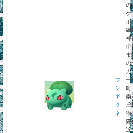
の
ケ
ポ
綿
神
伊
市
の
ガ
フ
一
シ
町
ギ
南
ダ
丘
ネ
物
院
近