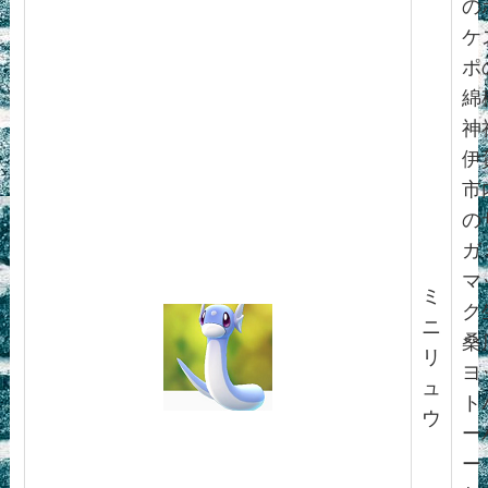
の
ケ
ポ
綿
神
伊
市
の
ガ
マ
ミ
ク
ニ
桑
リ
ヨ
ュ
ト
ウ
ー
ー